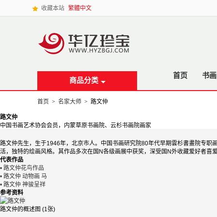
收藏本站
繁體中文
首页
书画
商品分类
首页
>
名家大师
>
路文仲
路文仲
中国书画艺术协会会员，内蒙草原书画院、云杉书画院画家
路文仲先生，生于1946年，北京市人。中国书画研究院80年代早期雲杉書畫院专
活，独特的绘画风格。其作品多次在国N各级画展中获奖，深受国N外收藏爱好者喜
代表作品
• 路文仲花鸟作品
• 路文仲 动物画 马
• 路文仲 神骏呈祥
参考资料
路文仲的概述图 (1张)