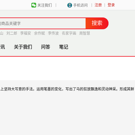
|
|
|
注册
登录
关注我们
手机访问
山
刘二郎
李福安
余作赋
李传波
名家字画
周智慧
资讯
关于我们
问答
笔记
基础上坚持大写意的手法。运用笔墨的变化，写出了马的狂放飘逸和灵动神采。形成其鲜