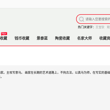
热门关键字：
王宝钦
观
收藏
钱币收藏
景泰蓝
陶瓷收藏
名家大师
收藏
职画家。主攻写意马。 画家在长期的艺术道路上，不拘古法，以真马为师，在写实的
爱。