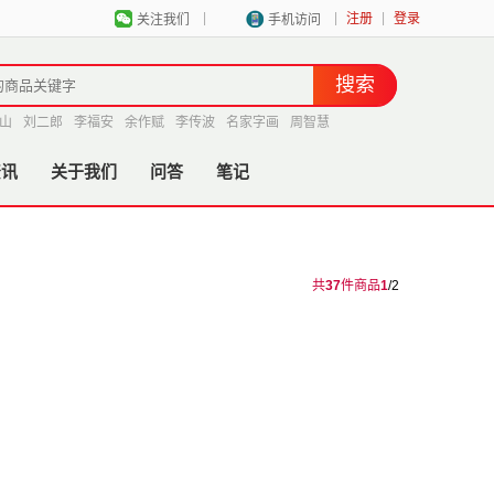
|
|
|
注册
登录
关注我们
手机访问
山
刘二郎
李福安
余作赋
李传波
名家字画
周智慧
资讯
关于我们
问答
笔记
共
37
件商品
1
/2