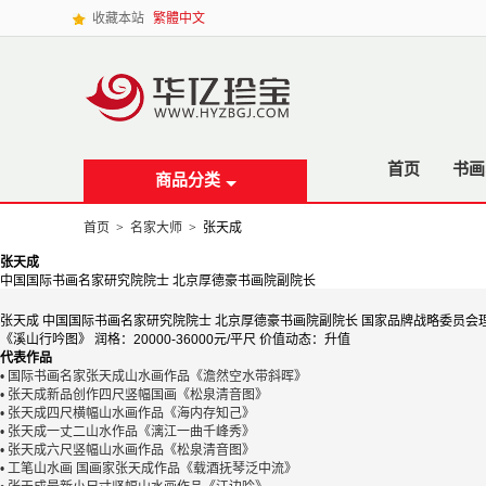
收藏本站
繁體中文
首页
书画
商品分类
首页
>
名家大师
>
张天成
张天成
中国国际书画名家研究院院士 北京厚德豪书画院副院长
张天成 中国国际书画名家研究院院士 北京厚德豪书画院副院长 国家品牌战略委员会理
《溪山行吟图》 润格：20000-36000元/平尺 价值动态：升值
代表作品
• 国际书画名家张天成山水画作品《澹然空水带斜晖》
• 张天成新品创作四尺竖幅国画《松泉清音图》
• 张天成四尺横幅山水画作品《海内存知己》
• 张天成一丈二山水作品《漓江一曲千峰秀》
• 张天成六尺竖幅山水画作品《松泉清音图》
• 工笔山水画 国画家张天成作品《载酒抚琴泛中流》