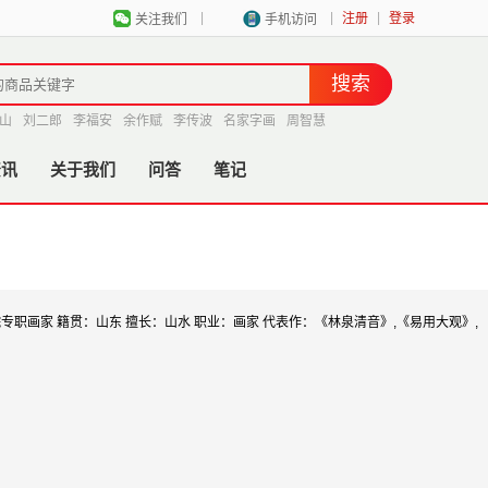
|
|
|
注册
登录
关注我们
手机访问
山
刘二郎
李福安
余作赋
李传波
名家字画
周智慧
资讯
关于我们
问答
笔记
职画家 籍贯：山东 擅长：山水 职业：画家 代表作：《林泉清音》,《易用大观》,