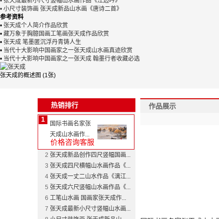
• 张天成最新小尺寸竖幅山水画作品《江边吟》
• 小尺寸装饰画 张天成新品山水画《唐诗二首》
参考资料
•
张天成个人简介作品欣赏
•
藏万象于胸臆国画工笔画张天成作品欣赏
•
张天成 笔墨匿沉浮丹青铸人生
•
当代十大影响中国画家之一张天成山水画真迹欣赏
•
当代十大影响中国画家之一张天成 翰墨行者收藏必选
张天成的概述图 (1张)
热销排行
作品展示
1
国际书画名家张
天成山水画作...
价格咨询客服
2
张天成新品创作四尺竖幅国画...
3
张天成四尺横幅山水画作品《...
4
张天成一丈二山水作品《漓江...
5
张天成六尺竖幅山水画作品《...
6
工笔山水画 国画家张天成作...
7
张天成最新小尺寸竖幅山水画...