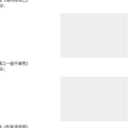
品《海内存知己》
服
|
漓江一曲千峰秀》
服
|
品《松泉清音图》