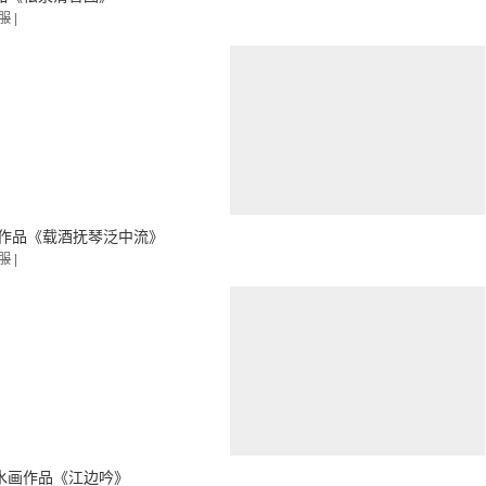
服
|
成作品《载酒抚琴泛中流》
服
|
水画作品《江边吟》