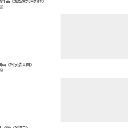
画作品《澹然空水带斜晖》
服
|
国画《松泉清音图》
服
|