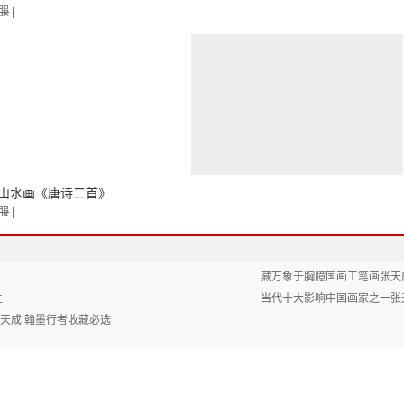
服
|
品山水画《唐诗二首》
服
|
藏万象于胸臆国画工笔画张天
生
当代十大影响中国画家之一张
天成 翰墨行者收藏必选