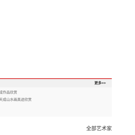
更多>>
成作品欣赏
天成山水画真迹欣赏
全部艺术家