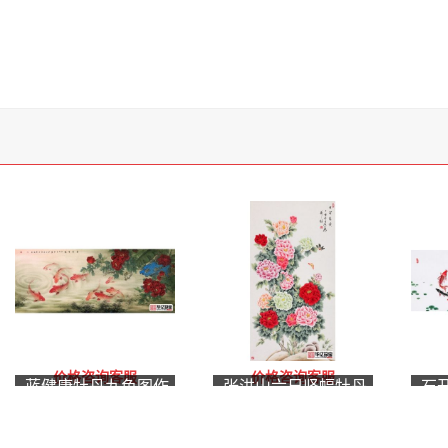
价格咨询客服
价格咨询客服
蓝健康牡丹九鱼图作
张洪山六尺竖幅牡丹
石
品《富贵有余》
图《花开富贵》
丹
春