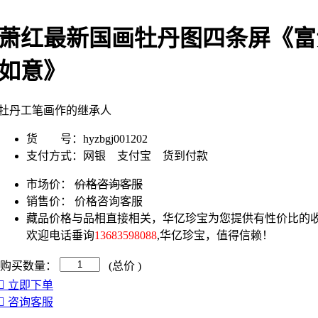
萧红最新国画牡丹图四条屏《富
如意》
牡丹工笔画作的继承人
货 号：
hyzbgj001202
支付方式：
网银 支付宝 货到付款
市场价：
价格咨询客服
销售价：
价格咨询客服
藏品价格与品相直接相关，华亿珍宝为您提供有性价比的收
欢迎电话垂询
13683598088
,华亿珍宝，值得信赖！
购买数量：
(总价
)
立即下单
咨询客服