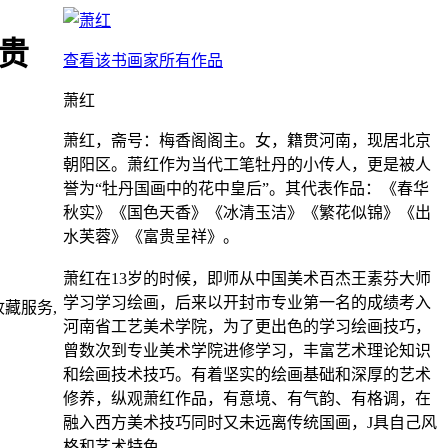
贵
查看该书画家所有作品
萧红
萧红，斋号：梅香阁阁主。女，籍贯河南，现居北京
朝阳区。萧红作为当代工笔牡丹的小传人，更是被人
誉为“牡丹国画中的花中皇后”。其代表作品：《春华
秋实》《国色天香》《冰清玉洁》《繁花似锦》《出
水芙蓉》《富贵呈祥》。
萧红在13岁的时候，即师从中国美术百杰王素芬大师
学习学习绘画，后来以开封市专业第一名的成绩考入
藏服务,
河南省工艺美术学院，为了更出色的学习绘画技巧，
曾数次到专业美术学院进修学习，丰富艺术理论知识
和绘画技术技巧。有着坚实的绘画基础和深厚的艺术
修养，纵观萧红作品，有意境、有气韵、有格调，在
融入西方美术技巧同时又未远离传统国画，J具自己风
格和艺术特色。