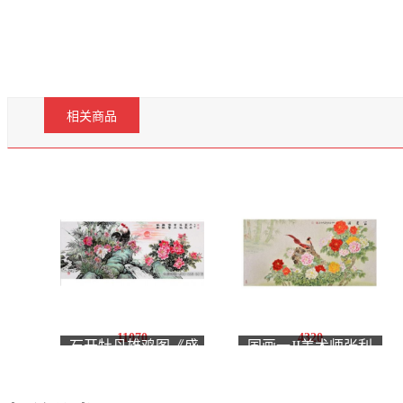
相关商品
11070
4320
石开牡丹雄鸡图《盛
国画一JI美术师张利
世鸡祥鸣富贵 丹阳映
四尺横幅花鸟画牡丹
翠报平安》
图《富贵园》