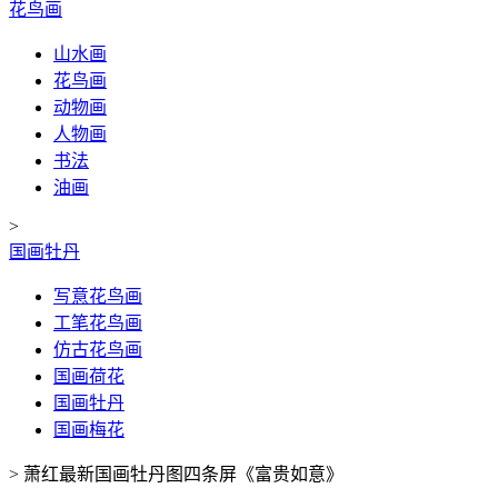
花鸟画
山水画
花鸟画
动物画
人物画
书法
油画
>
国画牡丹
写意花鸟画
工笔花鸟画
仿古花鸟画
国画荷花
国画牡丹
国画梅花
>
萧红最新国画牡丹图四条屏《富贵如意》