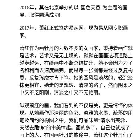
2016年，其在北京举办的以“国色天香”为主题的画
展，取得圆满成功!
2017年，萧红正式签约易从网，现为易从网专职画
家。
萧红作为画牡丹的为数不多的女画家，秉持着画作就
是艺术，艺术又是无止境的，默默在画画这项道路上
越走越远，在绘画中不断总结提升，她不会因为为了
名和利而去速度画完，而是每一张图都是经过反复构
思，反复琢磨才肯下笔。她的画风是淡然的，轻涂淡
抹更相宜，她走的是飘逸、清淡的路子，然而阴柔之
中又不乏阳刚，清淡之中又不无艳丽。
纵观萧红的画，我们看到的不仅是美，更是情怀的体
现。从她画作那清丽的色彩、淡雅的水墨、疏落的用
笔及简约的构图之中，我们可品味到“清水出芙蓉，
天然去雕饰”的审美情趣。画的多了，自己也就成了
画上的人，在国画牡丹的旅途中，萧红这个牡丹仙子