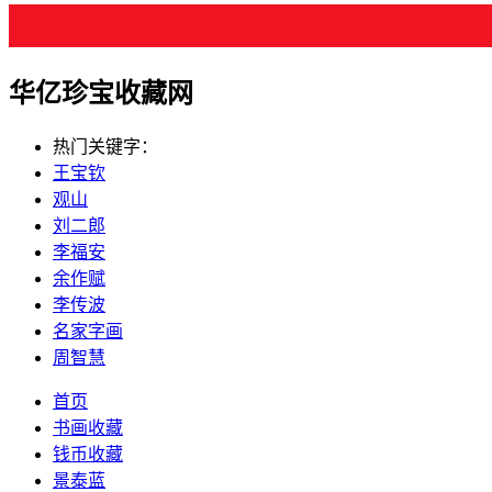
华亿珍宝收藏网
热门关键字：
王宝钦
观山
刘二郎
李福安
余作赋
李传波
名家字画
周智慧
首页
书画收藏
钱币收藏
景泰蓝