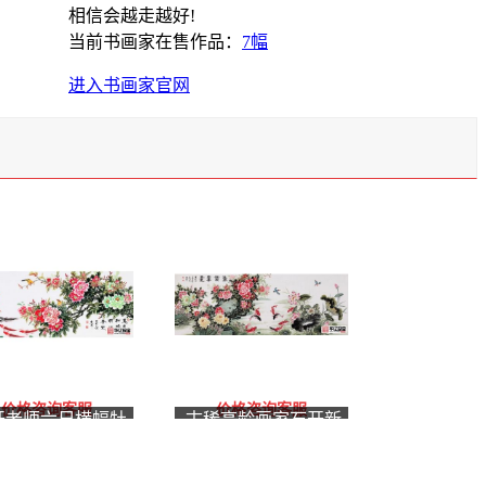
相信会越走越好!
当前书画家在售作品：
7幅
进入书画家官网
价格咨询客服
价格咨询客服
开老师六尺横幅牡
古稀高龄画家石开新
图《惠风和畅 明媚
品八尺牡丹图《连年
光》
余庆富贵香远》