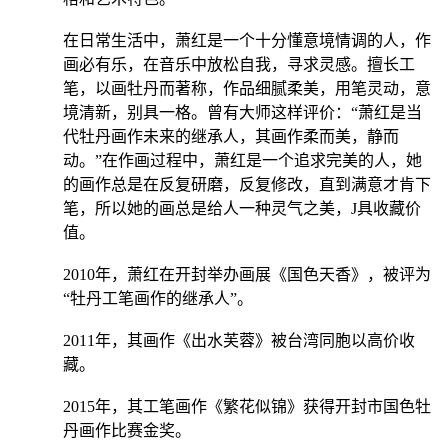
在日常生活中，萧红是一个十分懂意境情调的人，作
画必有乐，在音乐中放松自我，寻求灵感。擅长工
笔，以画牡丹而著称，作品细腻柔美，用笔灵动，意
境清新，别具一格。曾有大师这样评价：“萧红是当
代牡丹画作未来的继承人，其画作柔而美，静而
动。”在作画过程中，萧红是一个追求完美的人，她
的画作总是在反复研磨，反复修改，直到满意才肯下
笔，所以她的画总是给人一种灵气之美，J具收藏价
值。
2010年，萧红在开封举办画展《国色天香》，被评为
“牡丹工笔画作的继承人”。
2011年，其画作《出水芙蓉》被台湾同胞以高价收
藏。
2015年，其工笔画作《繁花似锦》获得开封市国色牡
丹画作比赛金奖。