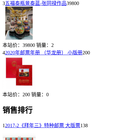
3
五福泰瓶景泰蓝-张同禄作品
39800
本站价：
39800
销量：
2
4
2020年邮票年册 （华龙册） 小版册
200
本站价：
200
销量：
0
销售排行
1
2017-2《拜年三》特种邮票 大版票
138