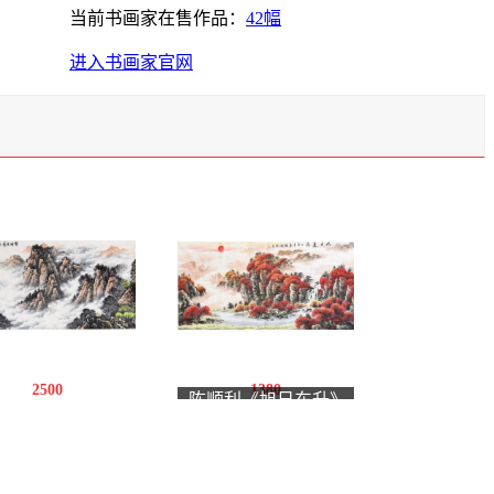
当前书画家在售作品：
42幅
进入书画家官网
2500
1380
陈顺利《旭日东升》
中伟《云峰竞秀》
8平尺