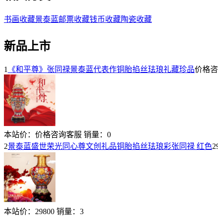
书画收藏
景泰蓝
邮票收藏
钱币收藏
陶瓷收藏
新品上市
1
《和平尊》张同禄景泰蓝代表作铜胎掐丝珐琅礼藏珍品
价格咨
本站价：
价格咨询客服
销量：
0
2
景泰蓝盛世荣光同心尊文创礼品铜胎掐丝珐琅彩张同禄 红色
2
本站价：
29800
销量：
3