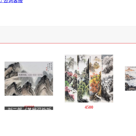
咨询客服
43800
4500
刘二郎《茅屋深处听
孙中伟《山水》
孙
秋风》9平尺