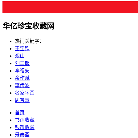
华亿珍宝收藏网
热门关键字：
王宝钦
观山
刘二郎
李福安
余作赋
李传波
名家字画
周智慧
首页
书画收藏
钱币收藏
景泰蓝