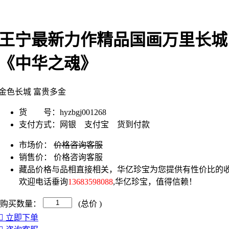
王宁最新力作精品国画万里长城
《中华之魂》
金色长城 富贵多金
货 号：
hyzbgj001268
支付方式：
网银 支付宝 货到付款
市场价：
价格咨询客服
销售价：
价格咨询客服
藏品价格与品相直接相关，华亿珍宝为您提供有性价比的收
欢迎电话垂询
13683598088
,华亿珍宝，值得信赖！
购买数量：
(总价
)
立即下单