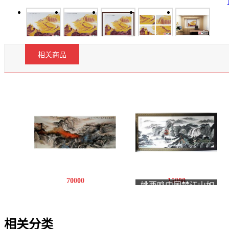
相关商品
70000
15000
姚西鸣中国梦江山如
今秋江山分外红
画
相关分类