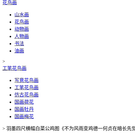
花鸟画
山水画
花鸟画
动物画
人物画
书法
油画
>
工笔花鸟画
写意花鸟画
工笔花鸟画
仿古花鸟画
国画荷花
国画牡丹
国画梅花
>
羽墨四尺横幅白菜公鸡图《不为风雨变鸡德一何贞在暗长先