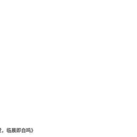
觉，临晨即自鸣》