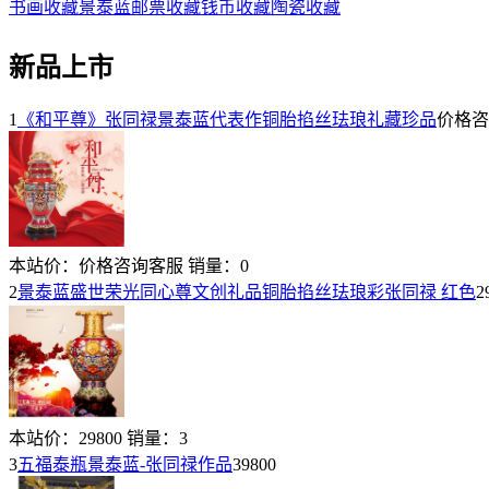
书画收藏
景泰蓝
邮票收藏
钱币收藏
陶瓷收藏
新品上市
1
《和平尊》张同禄景泰蓝代表作铜胎掐丝珐琅礼藏珍品
价格咨
本站价：
价格咨询客服
销量：
0
2
景泰蓝盛世荣光同心尊文创礼品铜胎掐丝珐琅彩张同禄 红色
2
本站价：
29800
销量：
3
3
五福泰瓶景泰蓝-张同禄作品
39800