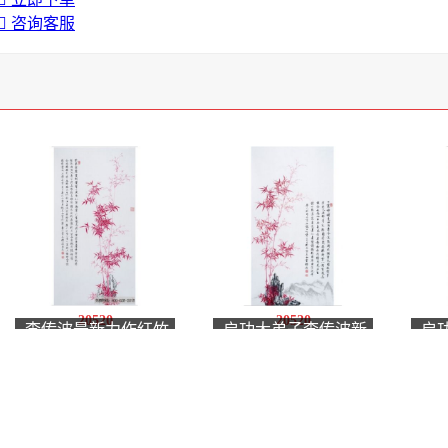
咨询客服
20520
20520
李传波最新力作红竹
启功大弟子李传波新
启
画《竹里作六韵》
品红竹画《池上竹》
竹