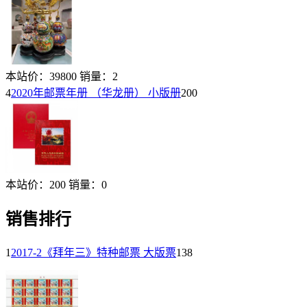
本站价：
39800
销量：
2
4
2020年邮票年册 （华龙册） 小版册
200
本站价：
200
销量：
0
销售排行
1
2017-2《拜年三》特种邮票 大版票
138