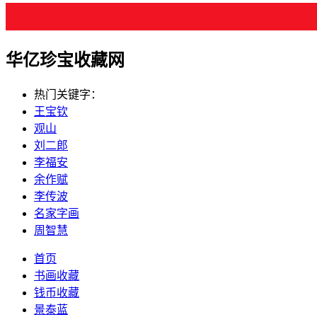
华亿珍宝收藏网
热门关键字：
王宝钦
观山
刘二郎
李福安
余作赋
李传波
名家字画
周智慧
首页
书画收藏
钱币收藏
景泰蓝