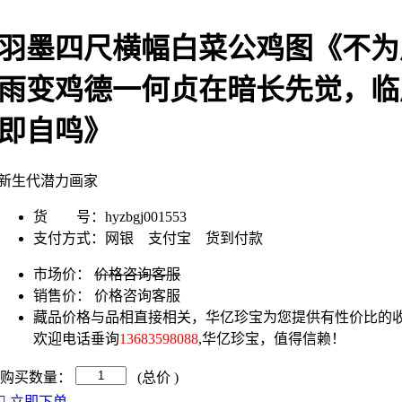
羽墨四尺横幅白菜公鸡图《不为
雨变鸡德一何贞在暗长先觉，临
即自鸣》
新生代潜力画家
货 号：
hyzbgj001553
支付方式：
网银 支付宝 货到付款
市场价：
价格咨询客服
销售价：
价格咨询客服
藏品价格与品相直接相关，华亿珍宝为您提供有性价比的收
欢迎电话垂询
13683598088
,华亿珍宝，值得信赖！
购买数量：
(总价
)
立即下单