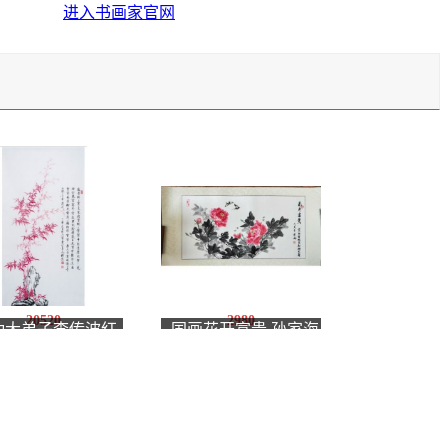
进入书画家官网
20520
2980
功大弟子李传波红
国画花开富贵 孙家海
画《范公丛竹歌》
大师国画真迹