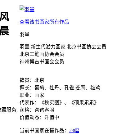
风
查看该书画家所有作品
晨
羽墨
羽墨 新生代潜力画家 北京书画协会会员
北京工笔画协会会员
神州博古书画会会员
籍贯：北京
擅长：葡萄、牡丹、孔雀,苍鹰、雄鸡
职业：画家
代表作：《秋实图》、《硕果累累》
藏服务,
润格：咨询客服
价值动态：升值中
当前书画家在售作品：
23幅