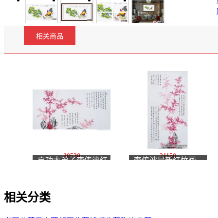
相关商品
20520
21150
启功大弟子李传波红
李传波最新红竹画
竹画《玉堂种竹六
《竹石》
韵》
相关分类