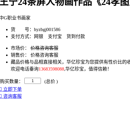
王宁24条屏人物画作品《24孝
中G职业书画家
货 号：
hyzbgj001586
支付方式：
网银 支付宝 货到付款
市场价：
价格咨询客服
销售价：
价格咨询客服
藏品价格与品相直接相关，华亿珍宝为您提供有性价比的收
欢迎电话垂询
13683598088
,华亿珍宝，值得信赖！
购买数量：
(总价
)
立即下单
咨询客服