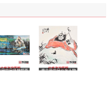
价格咨询客服
价格咨询客服
有田四尺竖横幅西
李立辰四尺斗方人物
人物画系列之《朝
画作品《福在眼前》
》