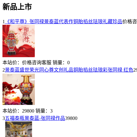
新品上市
1
《和平尊》张同禄景泰蓝代表作铜胎掐丝珐琅礼藏珍品
价格咨
本站价：
价格咨询客服
销量：
0
2
景泰蓝盛世荣光同心尊文创礼品铜胎掐丝珐琅彩张同禄 红色
2
本站价：
29800
销量：
3
3
五福泰瓶景泰蓝-张同禄作品
39800