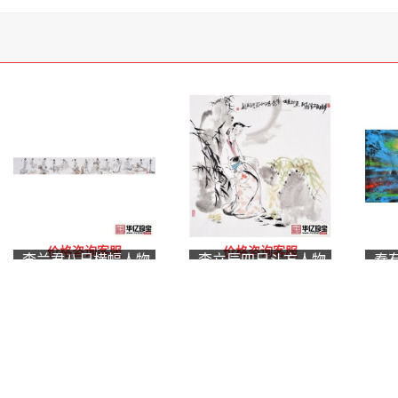
价格咨询客服
价格咨询客服
李兰君八尺横幅人物
李立辰四尺斗方人物
秦
画《红楼梦》金陵十
画作品《多情自古伤
藏
二钗
离别》
圣