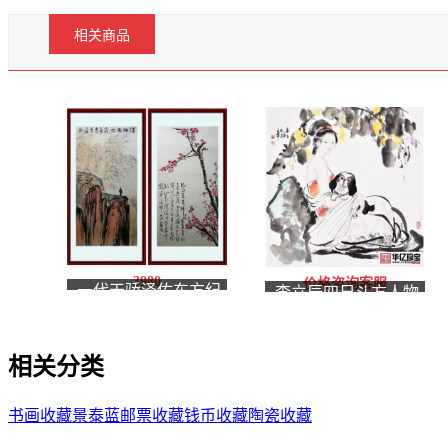
相关商品
3980
价格咨询客服
一代天骄泽佑东方纪
李立辰四尺斗方人物
念毛ZX诞辰125周年
画作品《回眸》
相关分类
书画收藏
景泰蓝
邮票收藏
钱币收藏
陶瓷收藏