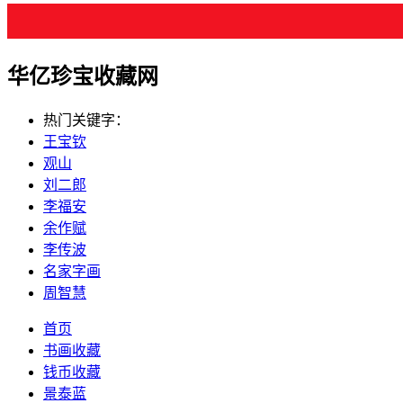
华亿珍宝收藏网
热门关键字：
王宝钦
观山
刘二郎
李福安
余作赋
李传波
名家字画
周智慧
首页
书画收藏
钱币收藏
景泰蓝