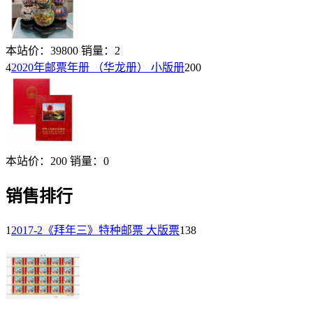
本站价：
39800
销量：
2
4
2020年邮票年册 （华龙册） 小版册
200
本站价：
200
销量：
0
销售排行
1
2017-2《拜年三》特种邮票 大版票
138