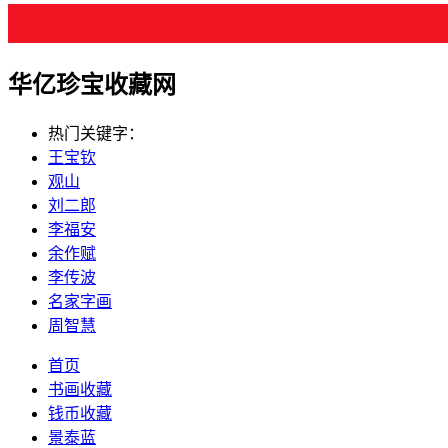
华亿珍宝收藏网
热门关键字：
王宝钦
观山
刘二郎
李福安
余作赋
李传波
名家字画
周智慧
首页
书画收藏
钱币收藏
景泰蓝