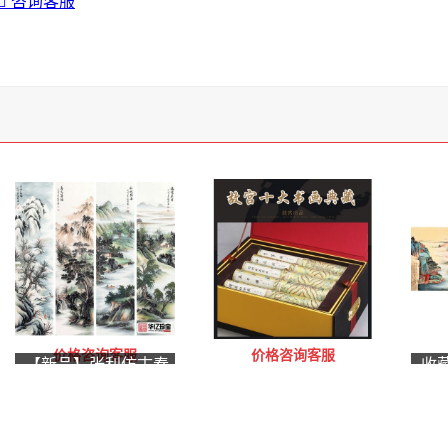
咨询客服
价格咨询客服
价格咨询客服
【新品】张利仿古春
收
故宫十大书画典藏
夏秋冬四条屏《福随
寸
春至》
堂