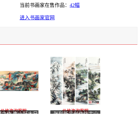
当前书画家在售作品：
42幅
进入书画家官网
价格咨询客服
价格咨询客服
藏之作 李小跃大尺
张利新品创作仿古山
山水画力作《福满
水四条屏《春夏秋
》
冬》