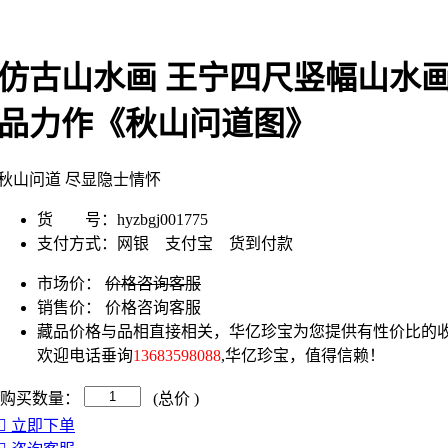
仿古山水画 王宁四尺竖幅山水
品力作《秋山问道图》
秋山问道 尽显隐士情怀
货 号：
hyzbgj001775
支付方式：
网银 支付宝 货到付款
市场价：
价格咨询客服
销售价：
价格咨询客服
藏品价格与品相直接相关，华亿珍宝为您提供有性价比的收
欢迎电话垂询
13683598088
,华亿珍宝，值得信赖！
购买数量：
(总价
)
立即下单