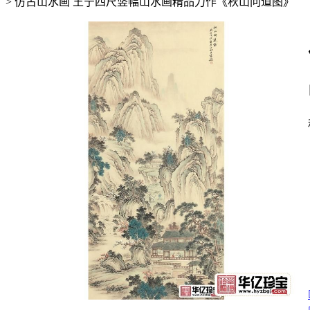
>
仿古山水画 王宁四尺竖幅山水画精品力作《秋山问道图》