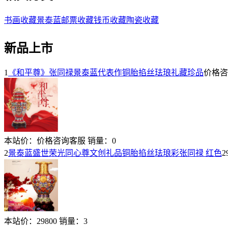
书画收藏
景泰蓝
邮票收藏
钱币收藏
陶瓷收藏
新品上市
1
《和平尊》张同禄景泰蓝代表作铜胎掐丝珐琅礼藏珍品
价格咨
本站价：
价格咨询客服
销量：
0
2
景泰蓝盛世荣光同心尊文创礼品铜胎掐丝珐琅彩张同禄 红色
2
本站价：
29800
销量：
3