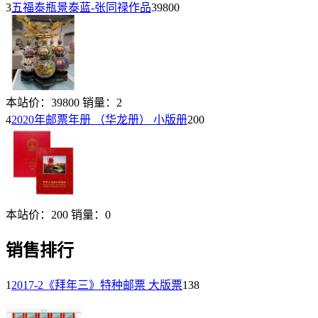
3
五福泰瓶景泰蓝-张同禄作品
39800
本站价：
39800
销量：
2
4
2020年邮票年册 （华龙册） 小版册
200
本站价：
200
销量：
0
销售排行
1
2017-2《拜年三》特种邮票 大版票
138