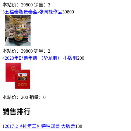
本站价：
29800
销量：
3
3
五福泰瓶景泰蓝-张同禄作品
39800
本站价：
39800
销量：
2
4
2020年邮票年册 （华龙册） 小版册
200
本站价：
200
销量：
0
销售排行
1
2017-2《拜年三》特种邮票 大版票
138