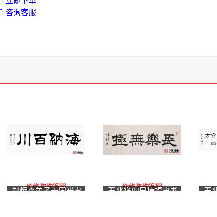
立即下单
咨询客服
价格咨询客服
价格咨询客服
刘炳森弟子于国光隶
王兆祥四尺横幅隶书
王
书书法《海纳百川》
书法作品《长乐无
作
极》客厅书房办公室
书