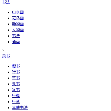
书法
山水画
花鸟画
动物画
人物画
书法
油画
>
隶书
楷书
行书
草书
隶书
篆书
行楷
行草
其他书法