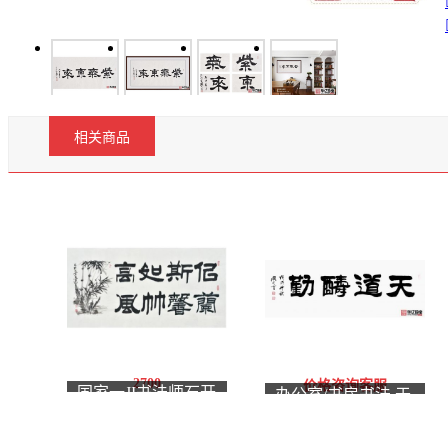
相关商品
2700
价格咨询客服
国家一JI书法师石开
办公室/书房书法 于
隶书《似兰斯馨 如竹
国光隶书《天道酬
高风》
勤》