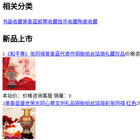
相关分类
书画收藏
景泰蓝
邮票收藏
钱币收藏
陶瓷收藏
新品上市
1
《和平尊》张同禄景泰蓝代表作铜胎掐丝珐琅礼藏珍品
价格咨
本站价：
价格咨询客服
销量：
0
2
景泰蓝盛世荣光同心尊文创礼品铜胎掐丝珐琅彩张同禄 红色
2