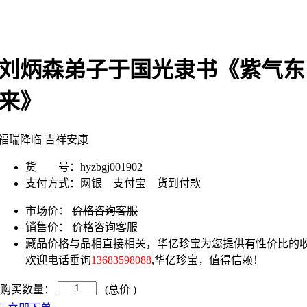
刘炳森弟子于国光隶书《紫气东
来》
福瑞降临 吉祥安康
货 号：
hyzbgj001902
支付方式：
网银 支付宝 货到付款
市场价：
价格咨询客服
销售价：
价格咨询客服
藏品价格与品相直接相关，华亿珍宝为您提供有性价比的收
欢迎电话垂询
13683598088
,华亿珍宝，值得信赖！
购买数量：
(总价
)