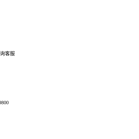
书法字画
书
询客服
9800