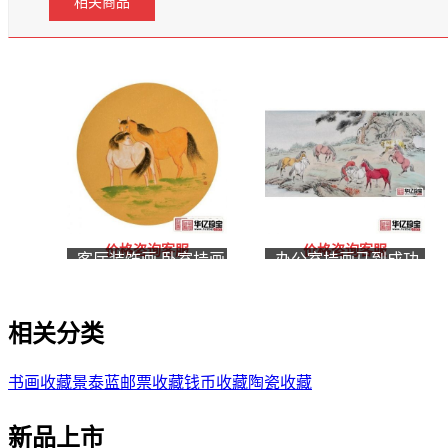
相关商品
价格咨询客服
价格咨询客服
客厅装饰画 卧室挂画
办公室挂画马到成功
仇谷工笔动物画 生肖
杨金鹏六尺横幅工笔
图 骏马图《穷款》
动物画作品《八骏
相关分类
图》
书画收藏
景泰蓝
邮票收藏
钱币收藏
陶瓷收藏
新品上市