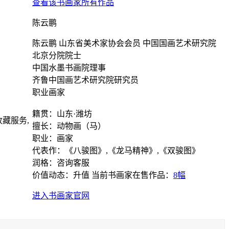
查看该书画家所有作品
陈云鹏
陈云鹏 山东省美术家协会会员 中国国画艺术研究院
北京分院院士
中国水墨书画院理事
齐鲁中国画艺术研究院研究员
职业画家
籍贯：山东·潍坊
藏服务,
擅长：动物画（马）
职业：画家
代表作：《八骏图》,《龙马精神》,《双骏图》
润格：咨询客服
价值动态：升值
当前书画家在售作品：
8幅
进入书画家官网