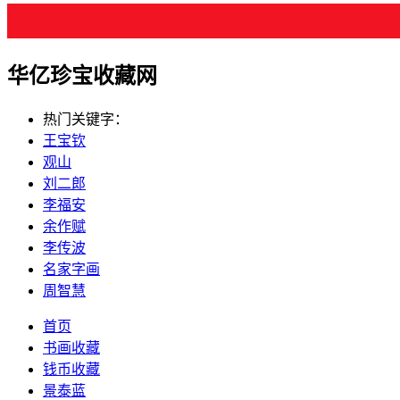
华亿珍宝收藏网
热门关键字：
王宝钦
观山
刘二郎
李福安
余作赋
李传波
名家字画
周智慧
首页
书画收藏
钱币收藏
景泰蓝