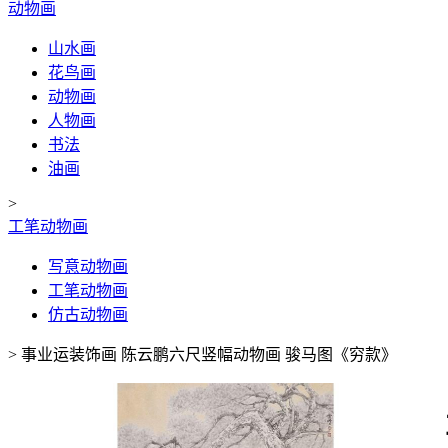
动物画
山水画
花鸟画
动物画
人物画
书法
油画
>
工笔动物画
写意动物画
工笔动物画
仿古动物画
>
事业运装饰画 陈云鹏六尺竖幅动物画 骏马图《穷款》