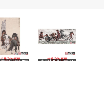
价格咨询客服
价格咨询客服
云鹏六尺竖幅动物
客厅挂画 陈云鹏八尺
骏马图《惆怅孙阳
横幅动物画骏马图
久无，纷纷驽骥遂
《万马奔腾》
驱》