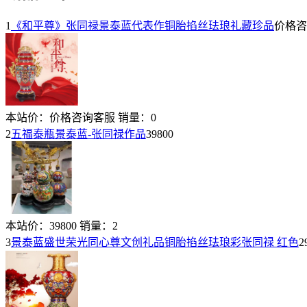
1
《和平尊》张同禄景泰蓝代表作铜胎掐丝珐琅礼藏珍品
价格咨
本站价：
价格咨询客服
销量：
0
2
五福泰瓶景泰蓝-张同禄作品
39800
本站价：
39800
销量：
2
3
景泰蓝盛世荣光同心尊文创礼品铜胎掐丝珐琅彩张同禄 红色
2