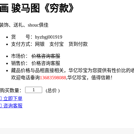
画 骏马图《穷款》
装饰、送礼、shouc俱佳
货 号：
hyzbgj001919
支付方式：
网银 支付宝 货到付款
市场价：
价格咨询客服
销售价：
价格咨询客服
藏品价格与品相直接相关，华亿珍宝为您提供有性价比的收
欢迎电话垂询
13683598088
,华亿珍宝，值得信赖！
购买数量：
(总价
)
立即下单
咨询客服