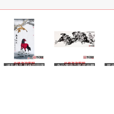
价格咨询客服
价格咨询客服
送礼佳品 蒋伟四尺竖
办公室骏马图 陈云鹏
陈
幅动物画《马上封
写意动物画作品《八
画
侯》
骏图》
世
齐