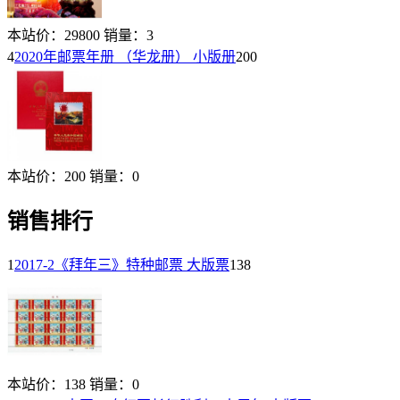
本站价：
29800
销量：
3
4
2020年邮票年册 （华龙册） 小版册
200
本站价：
200
销量：
0
销售排行
1
2017-2《拜年三》特种邮票 大版票
138
本站价：
138
销量：
0