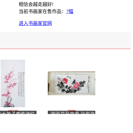
相信会越走越好!
当前书画家在售作品：
7幅
进入书画家官网
20520
2980
功大弟子李传波红
国画花开富贵 孙家海
画《范公丛竹歌》
大师国画真迹