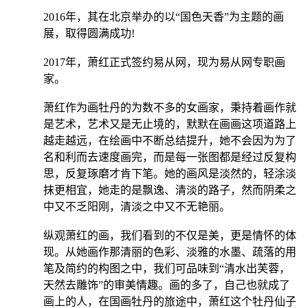
2016年，其在北京举办的以“国色天香”为主题的画
展，取得圆满成功!
2017年，萧红正式签约易从网，现为易从网专职画
家。
萧红作为画牡丹的为数不多的女画家，秉持着画作就
是艺术，艺术又是无止境的，默默在画画这项道路上
越走越远，在绘画中不断总结提升，她不会因为为了
名和利而去速度画完，而是每一张图都是经过反复构
思，反复琢磨才肯下笔。她的画风是淡然的，轻涂淡
抹更相宜，她走的是飘逸、清淡的路子，然而阴柔之
中又不乏阳刚，清淡之中又不无艳丽。
纵观萧红的画，我们看到的不仅是美，更是情怀的体
现。从她画作那清丽的色彩、淡雅的水墨、疏落的用
笔及简约的构图之中，我们可品味到“清水出芙蓉，
天然去雕饰”的审美情趣。画的多了，自己也就成了
画上的人，在国画牡丹的旅途中，萧红这个牡丹仙子