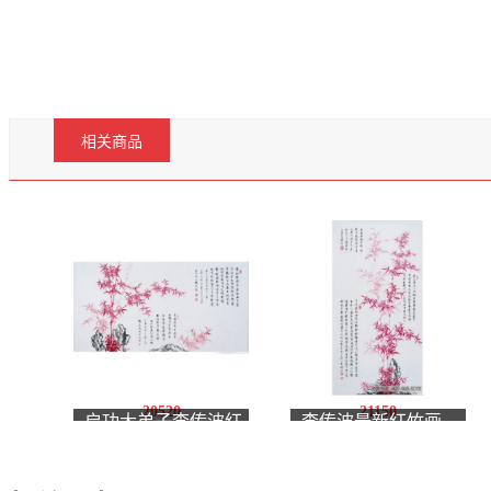
相关商品
20520
21150
启功大弟子李传波红
李传波最新红竹画
竹画《玉堂种竹六
《竹石》
韵》