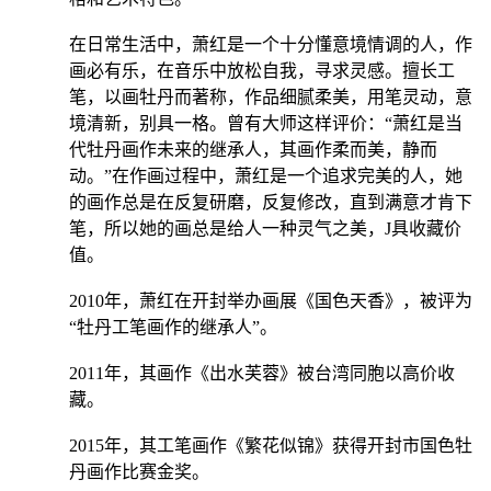
在日常生活中，萧红是一个十分懂意境情调的人，作
画必有乐，在音乐中放松自我，寻求灵感。擅长工
笔，以画牡丹而著称，作品细腻柔美，用笔灵动，意
境清新，别具一格。曾有大师这样评价：“萧红是当
代牡丹画作未来的继承人，其画作柔而美，静而
动。”在作画过程中，萧红是一个追求完美的人，她
的画作总是在反复研磨，反复修改，直到满意才肯下
笔，所以她的画总是给人一种灵气之美，J具收藏价
值。
2010年，萧红在开封举办画展《国色天香》，被评为
“牡丹工笔画作的继承人”。
2011年，其画作《出水芙蓉》被台湾同胞以高价收
藏。
2015年，其工笔画作《繁花似锦》获得开封市国色牡
丹画作比赛金奖。