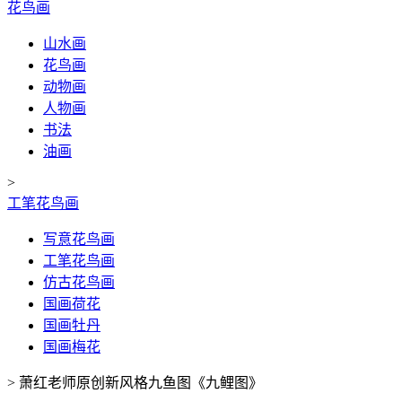
花鸟画
山水画
花鸟画
动物画
人物画
书法
油画
>
工笔花鸟画
写意花鸟画
工笔花鸟画
仿古花鸟画
国画荷花
国画牡丹
国画梅花
>
萧红老师原创新风格九鱼图《九鲤图》