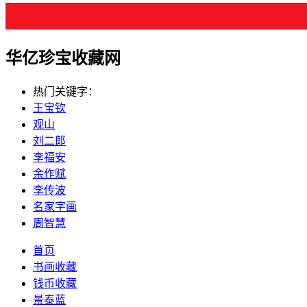
华亿珍宝收藏网
热门关键字：
王宝钦
观山
刘二郎
李福安
余作赋
李传波
名家字画
周智慧
首页
书画收藏
钱币收藏
景泰蓝