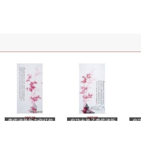
20520
20520
李传波最新力作红竹
启功大弟子李传波新
启
画《竹里作六韵》
品红竹画《池上竹》
竹