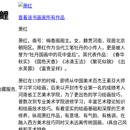
鲤
查看该书画家所有作品
萧红
萧红，斋号：梅香阁阁主。女，籍贯河南，现居北京
朝阳区。萧红作为当代工笔牡丹的小传人，更是被人
誉为“牡丹国画中的花中皇后”。其代表作品：《春华
秋实》《国色天香》《冰清玉洁》《繁花似锦》《出
水芙蓉》《富贵呈祥》。
萧红在13岁的时候，即师从中国美术百杰王素芬大师
学习学习绘画，后来以开封市专业第一名的成绩考入
藏服务,
河南省工艺美术学院，为了更出色的学习绘画技巧，
曾数次到专业美术学院进修学习，丰富艺术理论知识
和绘画技术技巧。有着坚实的绘画基础和深厚的艺术
修养，纵观萧红作品，有意境、有气韵、有格调，在
融入西方美术技巧同时又未远离传统国画，J具自己风
格和艺术特色。