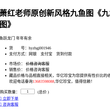
萧红老师原创新风格九鱼图《九
图》
鱼跃龙门 年年有余
货 号：
hyzbgj001946
支付方式：
网银 支付宝 货到付款
市场价：
价格咨询客服
销售价：
价格咨询客服
藏品价格与品相直接相关，华亿珍宝为您提供有性价比的收
欢迎电话垂询
13683598088
,华亿珍宝，值得信赖！
购买数量：
(总价
)
立即下单
咨询客服