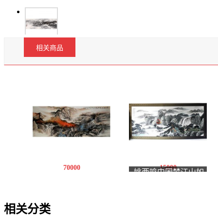
相关商品
70000
15000
姚西鸣中国梦江山如
今秋江山分外红
画
相关分类