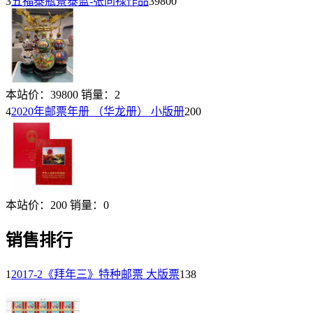
3
五福泰瓶景泰蓝-张同禄作品
39800
本站价：
39800
销量：
2
4
2020年邮票年册 （华龙册） 小版册
200
本站价：
200
销量：
0
销售排行
1
2017-2《拜年三》特种邮票 大版票
138