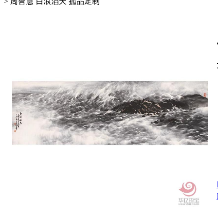
>
周智慧 白浪滔天 孤品定制