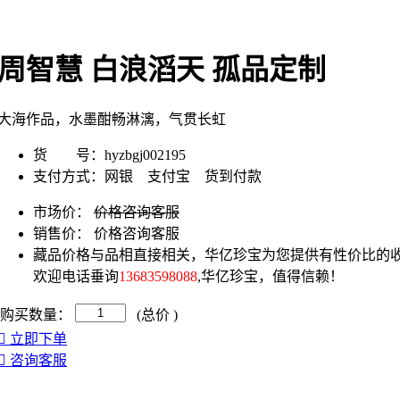
周智慧 白浪滔天 孤品定制
大海作品，水墨酣畅淋漓，气贯长虹
货 号：
hyzbgj002195
支付方式：
网银 支付宝 货到付款
市场价：
价格咨询客服
销售价：
价格咨询客服
藏品价格与品相直接相关，华亿珍宝为您提供有性价比的收
欢迎电话垂询
13683598088
,华亿珍宝，值得信赖！
购买数量：
(总价
)
立即下单
咨询客服