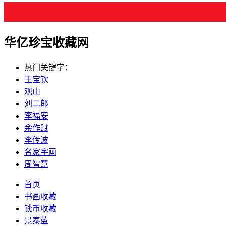
华亿珍宝收藏网
热门关键字：
王宝钦
观山
刘二郎
李福安
余作赋
李传波
名家字画
周智慧
首页
书画收藏
钱币收藏
景泰蓝