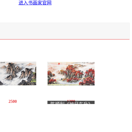
进入书画家官网
2500
1380
陈顺利《旭日东升》
中伟《云峰竞秀》
8平尺