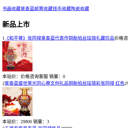
书画收藏
景泰蓝
邮票收藏
钱币收藏
陶瓷收藏
新品上市
1
《和平尊》张同禄景泰蓝代表作铜胎掐丝珐琅礼藏珍品
价格咨
本站价：
价格咨询客服
销量：
0
2
景泰蓝盛世荣光同心尊文创礼品铜胎掐丝珐琅彩张同禄 红色
2
本站价：
29800
销量：
3