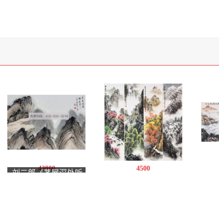
43800
4500
刘二郎《茅屋深处听
孙中伟《山水》
孙
秋风》9平尺