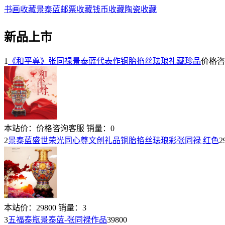
书画收藏
景泰蓝
邮票收藏
钱币收藏
陶瓷收藏
新品上市
1
《和平尊》张同禄景泰蓝代表作铜胎掐丝珐琅礼藏珍品
价格咨
本站价：
价格咨询客服
销量：
0
2
景泰蓝盛世荣光同心尊文创礼品铜胎掐丝珐琅彩张同禄 红色
2
本站价：
29800
销量：
3
3
五福泰瓶景泰蓝-张同禄作品
39800