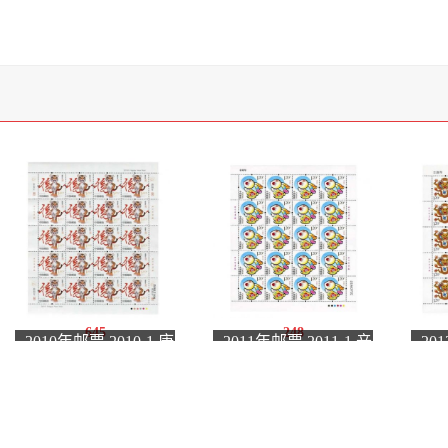
645
248
2010年邮票 2010-1 庚
2011年邮票 2011-1 辛
20
寅年 三轮生肖虎邮票
卯年 三轮生肖邮票兔
辰
大版张
大版张
大