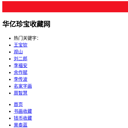
华亿珍宝收藏网
热门关键字：
王宝钦
观山
刘二郎
李福安
余作赋
李传波
名家字画
周智慧
首页
书画收藏
钱币收藏
景泰蓝