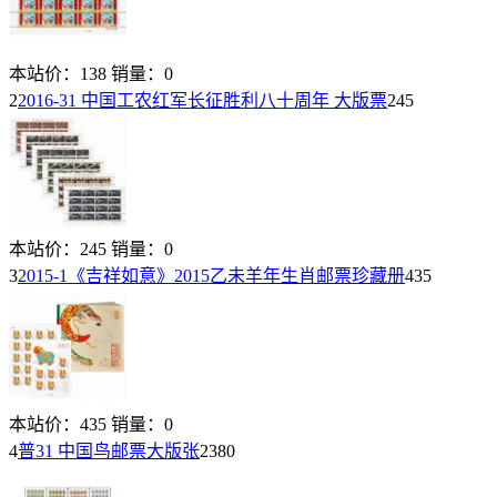
本站价：
138
销量：
0
2
2016-31 中国工农红军长征胜利八十周年 大版票
245
本站价：
245
销量：
0
3
2015-1《吉祥如意》2015乙未羊年生肖邮票珍藏册
435
本站价：
435
销量：
0
4
普31 中国鸟邮票大版张
2380