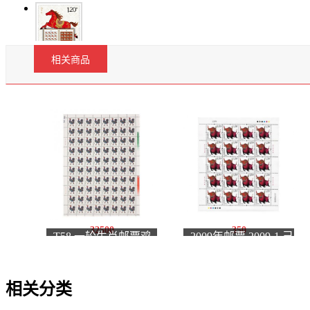
相关商品
32500
350
T58 一轮生肖邮票鸡
2009年邮票 2009-1 己
大版张
丑年 三轮生肖邮票牛
大版张
相关分类