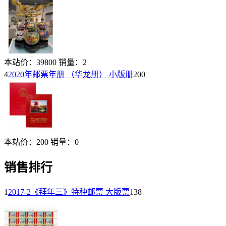
本站价：
39800
销量：
2
4
2020年邮票年册 （华龙册） 小版册
200
本站价：
200
销量：
0
销售排行
1
2017-2《拜年三》特种邮票 大版票
138