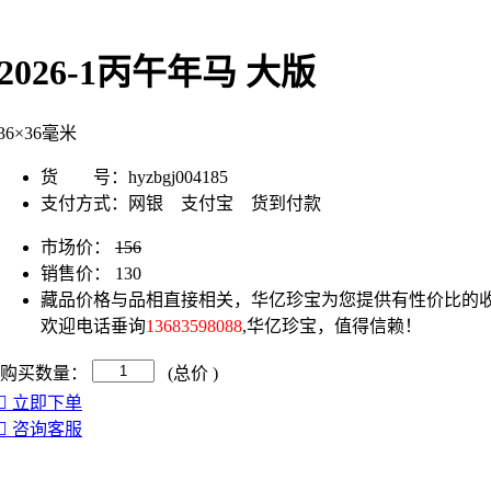
2026-1丙午年马 大版
36×36毫米
货 号：
hyzbgj004185
支付方式：
网银 支付宝 货到付款
市场价：
156
销售价：
130
藏品价格与品相直接相关，华亿珍宝为您提供有性价比的收
欢迎电话垂询
13683598088
,华亿珍宝，值得信赖！
购买数量：
(总价
)
立即下单
咨询客服