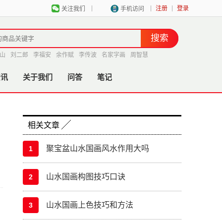
|
|
|
注册
登录
关注我们
手机访问
山
刘二郎
李福安
余作赋
李传波
名家字画
周智慧
资讯
关于我们
问答
笔记
相关文章
聚宝盆山水国画风水作用大吗
1
山水国画构图技巧口诀
2
山水国画上色技巧和方法
3