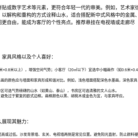
拼贴或数字艺术等元素，更符合年轻一代的审美。例如，艺术家
，以解构和重构的方式诠释山水，适合搭配新中式风格中的金属
图更自由，能成为客厅的个性亮点。推荐悬挂在电视墙或走廊尽
、家具风格以及个人喜好：
×0.8米以上），增强空间气势；小客厅（20㎡以下）宜选中小幅画作（如0.6米×0.4
水画的颜色应与墙面和家具形成和谐对比。例如，浅色墙面搭配深色水墨画，深色家具
待区可选气势磅礴的山水（如黄山、泰山），书房区可选清雅的文人山水。
，避免过于繁复的欧式边框。画框颜色以黑、胡桃木或金色为宜，与家具呼应。
久展现其魅力：
避免过高或过低。沙发背景墙、玄关、电视墙两侧是常见位置。避免阳光直射，防止颜料褪