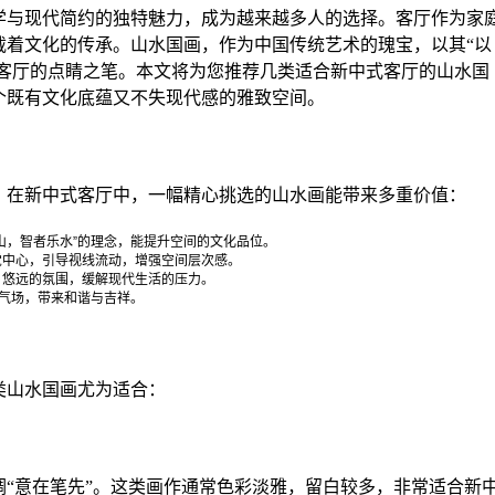
学与现代简约的独特魅力，成为越来越多人的选择。客厅作为家
载着文化的传承。山水国画，作为中国传统艺术的瑰宝，以其“以
式客厅的点睛之笔。本文将为您推荐几类适合新中式客厅的山水国
个既有文化底蕴又不失现代感的雅致空间。
。在新中式客厅中，一幅精心挑选的山水画能带来多重价值：
山，智者乐水”的理念，能提升空间的文化品位。
觉中心，引导视线流动，增强空间层次感。
、悠远的氛围，缓解现代生活的压力。
衡气场，带来和谐与吉祥。
类山水国画尤为适合：
“意在笔先”。这类画作通常色彩淡雅，留白较多，非常适合新