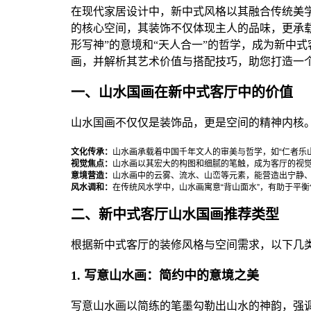
在现代家居设计中，新中式风格以其融合传统美
的核心空间，其装饰不仅体现主人的品味，更承
形写神”的意境和“天人合一”的哲学，成为新中
画，并解析其艺术价值与搭配技巧，助您打造一
一、山水国画在新中式客厅中的价值
山水国画不仅仅是装饰品，更是空间的精神内核
文化传承：
山水画承载着中国千年文人的审美与哲学，如“仁者乐
视觉焦点：
山水画以其宏大的构图和细腻的笔触，成为客厅的视
意境营造：
山水画中的云雾、流水、山峦等元素，能营造出宁静
风水调和：
在传统风水学中，山水画寓意“背山面水”，有助于平
二、新中式客厅山水国画推荐类型
根据新中式客厅的装修风格与空间需求，以下几
1. 写意山水画：简约中的意境之美
写意山水画以简练的笔墨勾勒出山水的神韵，强调