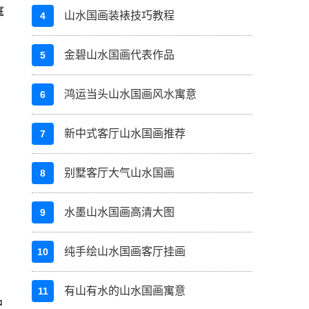
庭
山水国画装裱技巧教程
4
金碧山水国画代表作品
5
鸿运当头山水国画风水寓意
6
新中式客厅山水国画推荐
7
别墅客厅大气山水国画
8
水墨山水国画高清大图
9
纯手绘山水国画客厅挂画
10
有山有水的山水国画寓意
11
中