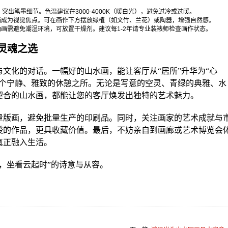
出笔墨细节。色温建议在3000-4000K（暖白光），避免过冷或过暖。
画成为视觉焦点。可在画作下方摆放绿植（如文竹、兰花）或陶器，增强自然感。
画需避免潮湿环境，可放置干燥剂。建议每1-2年请专业装裱师检查画作状态。
灵魂之选
文化的对话。一幅好的山水画，能让客厅从“居所”升华为“心
一个宁静、雅致的休憩之所。无论是写意的空灵、青绿的典雅、水
契合的山水画，都能让您的客厅焕发出独特的艺术魅力。
量版画，避免批量生产的印刷品。同时，关注画家的艺术成就与
授的作品，更具收藏价值。最后，不妨亲自到画廊或艺术博览会
真正融入生活。
，坐看云起时”的诗意与从容。