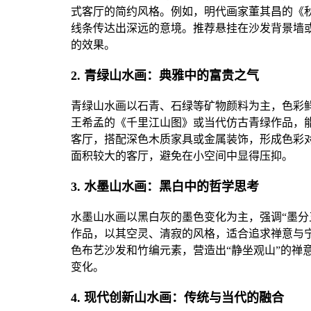
式客厅的简约风格。例如，明代画家董其昌的《
线条传达出深远的意境。推荐悬挂在沙发背景墙或
的效果。
2. 青绿山水画：典雅中的富贵之气
青绿山水画以石青、石绿等矿物颜料为主，色彩
王希孟的《千里江山图》或当代仿古青绿作品，
客厅，搭配深色木质家具或金属装饰，形成色彩
面积较大的客厅，避免在小空间中显得压抑。
3. 水墨山水画：黑白中的哲学思考
水墨山水画以黑白灰的墨色变化为主，强调“墨分
作品，以其空灵、清寂的风格，适合追求禅意与
色布艺沙发和竹编元素，营造出“静坐观山”的禅
变化。
4. 现代创新山水画：传统与当代的融合