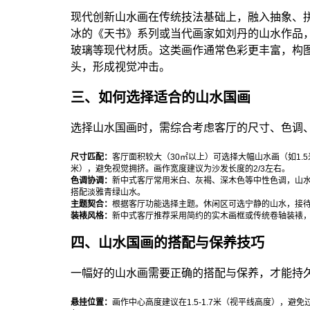
现代创新山水画在传统技法基础上，融入抽象、
冰的《天书》系列或当代画家如刘丹的山水作品
玻璃等现代材质。这类画作通常色彩更丰富，构
头，形成视觉冲击。
三、如何选择适合的山水国画
选择山水国画时，需综合考虑客厅的尺寸、色调
尺寸匹配：
客厅面积较大（30㎡以上）可选择大幅山水画（如1.5米
米），避免视觉拥挤。画作宽度建议为沙发长度的2/3左右。
色调协调：
新中式客厅常用米白、灰褐、深木色等中性色调，山
搭配淡雅青绿山水。
主题契合：
根据客厅功能选择主题。休闲区可选宁静的山水，接
装裱风格：
新中式客厅推荐采用简约的实木画框或传统卷轴装裱
四、山水国画的搭配与保养技巧
一幅好的山水画需要正确的搭配与保养，才能持
悬挂位置：
画作中心高度建议在1.5-1.7米（视平线高度），