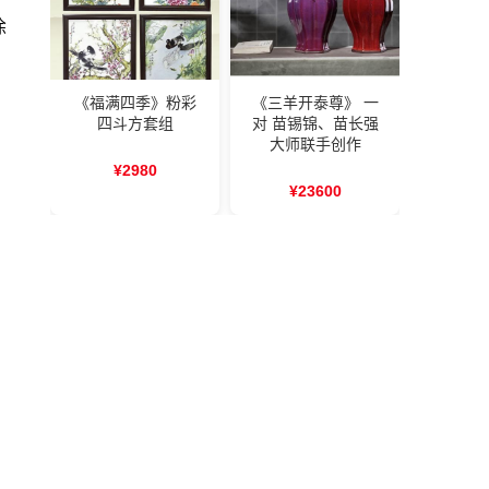
徐
、
《福满四季》粉彩
《三羊开泰尊》 一
四斗方套组
对 苗锡锦、苗长强
大师联手创作
¥2980
¥23600