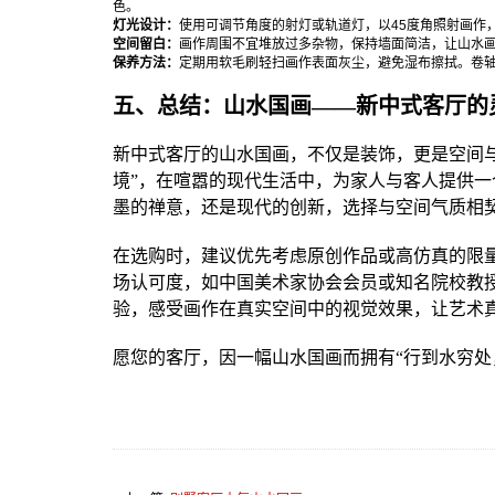
色。
灯光设计：
使用可调节角度的射灯或轨道灯，以45度角照射画作，突
空间留白：
画作周围不宜堆放过多杂物，保持墙面简洁，让山水
保养方法：
定期用软毛刷轻扫画作表面灰尘，避免湿布擦拭。卷轴
五、总结：山水国画——新中式客厅的
新中式客厅的山水国画，不仅是装饰，更是空间与
境”，在喧嚣的现代生活中，为家人与客人提供
墨的禅意，还是现代的创新，选择与空间气质相
在选购时，建议优先考虑原创作品或高仿真的限
场认可度，如中国美术家协会会员或知名院校教
验，感受画作在真实空间中的视觉效果，让艺术
愿您的客厅，因一幅山水国画而拥有“行到水穷处