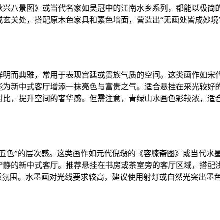
秋兴八景图》或当代名家如吴冠中的江南水乡系列，都能以极简
玄关处，搭配原木色家具和素色墙面，营造出“无画处皆成妙境
鲜明而典雅，常用于表现宫廷或贵族气质的空间。这类画作如宋
能为新中式客厅增添一抹亮色与富贵之气。适合悬挂在采光较好
对比，提升空间的奢华感。但需注意，青绿山水画色彩较浓，适
五色”的层次感。这类画作如元代倪瓒的《容膝斋图》或当代水
宁静的新中式客厅。推荐悬挂在书房或茶室旁的客厅区域，搭配
意氛围。水墨画对光线要求较高，建议使用射灯或自然光突出墨