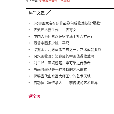
< 上一篇:
别墅客厅大气山水国画
热门文章
必知!画家袁存建作品缘何成收藏投资“爆款”
齐派艺术新生代——齐育文
中国人为何喜欢在家里墙上挂吉祥画？
范曾字画多少钱一平尺
梁兆金，北方画派三杰之一，艺术成就斐然
风水画收藏：梁兆金的字画值得收藏吗
刘二郎：画坛翘楚，李可染之传承者
书画收藏品是一种独特的艺术形式
探秘当代山水画大师王宁的艺术天地
启功体书法传承人——李传波的艺术世界
评论
(0)