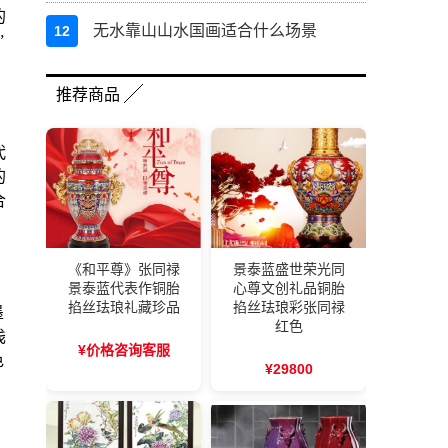
的
无水靠山山水国画适合什么场景
12
”
推荐商品
代
的
合
《和平尊》张同禄
景泰蓝盛世荣光同
景泰蓝代表作铜胎
心尊文创礼品铜胎
掐丝珐琅礼藏珍品
掐丝珐琅彩张同禄
墨
红色
浅
¥价格咨询客服
色
¥29800