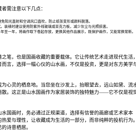
藏者需注意以下几点：
间。避免阳光直射和空调风口直吹，防止纸张变形或颜料脱落。
拭。装裱时建议使用防紫外线玻璃或亚克力板，减少灰尘与光照损害。
半年至一年，将画作取下卷起存放，更换其他作品展示，既保护画作，又能常换常新。
睛之笔，也是国画收藏的重要载体。它让传统艺术走进现代生活
者而言，选择一幅心仪的山水画，不仅是投资，更是对东方美学
成为心灵的栖息地。当您坐在沙发上，抬眼望去，远山如黛、流
消散。这正是山水国画作为家居装饰的独特魅力——它不仅是视
山水国画时，务必通过正规渠道，选择有信誉的画廊或艺术家本
的热爱与理性，让收藏成为生活的一部分，而非纯粹的投机行为
己的诗意栖居。