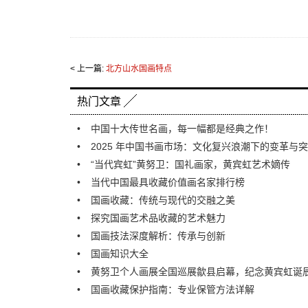
< 上一篇:
北方山水国画特点
热门文章
中国十大传世名画，每一幅都是经典之作！
2025 年中国书画市场：文化复兴浪潮下的变革与
“当代宾虹”黄努卫：国礼画家，黄宾虹艺术嫡传
当代中国最具收藏价值画名家排行榜
国画收藏：传统与现代的交融之美
探究国画艺术品收藏的艺术魅力
国画技法深度解析：传承与创新
国画知识大全
黄努卫个人画展全国巡展歙县启幕，纪念黄宾虹诞辰
国画收藏保护指南：专业保管方法详解