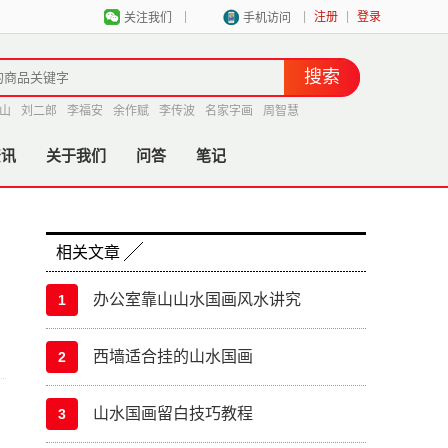
|
|
|
注册
登录
关注我们
手机访问
山
刘二郎
李福安
余作赋
李传波
名家字画
周智慧
资讯
关于我们
问答
笔记
相关文章
办公室靠山山水国画风水讲究
1
西墙适合挂的山水国画
2
山水国画留白技巧教程
3