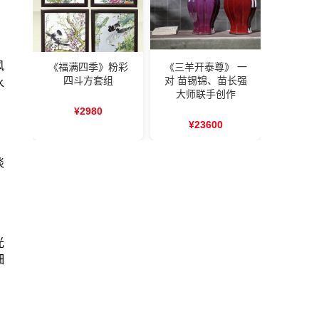
风
《福满四季》粉彩
《三羊开泰尊》 一
四斗方套组
对 苗锡锦、苗长强
水
大师联手创作
¥2980
¥23600
淡
光
细