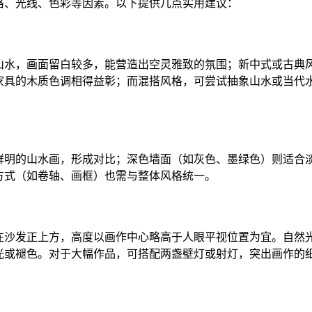
格、光线、色彩等因素。以下提供几点实用建议：
山水，画面留白较多，能营造出空灵雅致的氛围；新中式或古典
家具的木质色调相得益彰；而混搭风格，可尝试抽象山水或当代
鲜明的山水画，形成对比；深色墙面（如灰色、墨绿色）则适合
方式（如卷轴、画框）也需与整体风格统一。
在沙发正上方，高度以画作中心略高于人眼平视位置为宜。自然
光或褪色。对于大幅作品，可搭配两盏壁灯或射灯，突出画作的