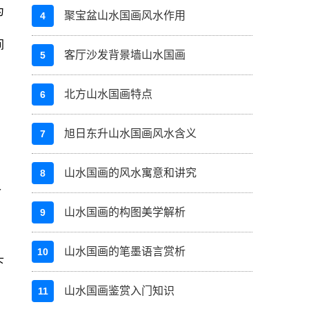
为
聚宝盆山水国画风水作用
4
，
间
客厅沙发背景墙山水国画
5
北方山水国画特点
6
旭日东升山水国画风水含义
7
，
山水国画的风水寓意和讲究
8
又
山水国画的构图美学解析
9
山水国画的笔墨语言赏析
10
下
山水国画鉴赏入门知识
11