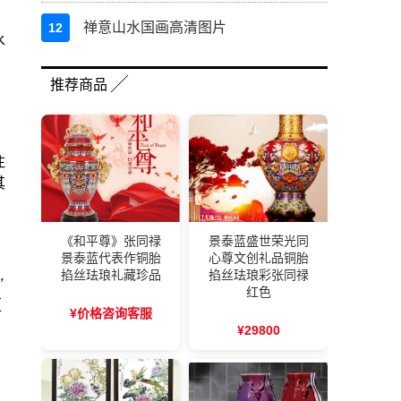
禅意山水国画高清图片
12
水
。
推荐商品
注
其
《和平尊》张同禄
景泰蓝盛世荣光同
景泰蓝代表作铜胎
心尊文创礼品铜胎
掐丝珐琅礼藏珍品
掐丝珐琅彩张同禄
”
红色
更
¥价格咨询客服
¥29800