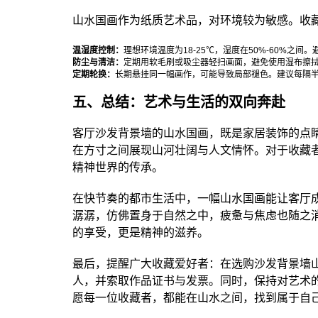
山水国画作为纸质艺术品，对环境较为敏感。收
温湿度控制：
理想环境温度为18-25℃，湿度在50%-60%之
防尘与清洁：
定期用软毛刷或吸尘器轻扫画面，避免使用湿布擦
定期轮换：
长期悬挂同一幅画作，可能导致局部褪色。建议每隔
五、总结：艺术与生活的双向奔赴
客厅沙发背景墙的山水国画，既是家居装饰的点
在方寸之间展现山河壮阔与人文情怀。对于收藏
精神世界的传承。
在快节奏的都市生活中，一幅山水国画能让客厅
潺潺，仿佛置身于自然之中，疲惫与焦虑也随之
的享受，更是精神的滋养。
最后，提醒广大收藏爱好者：在选购沙发背景墙
人，并索取作品证书与发票。同时，保持对艺术
愿每一位收藏者，都能在山水之间，找到属于自