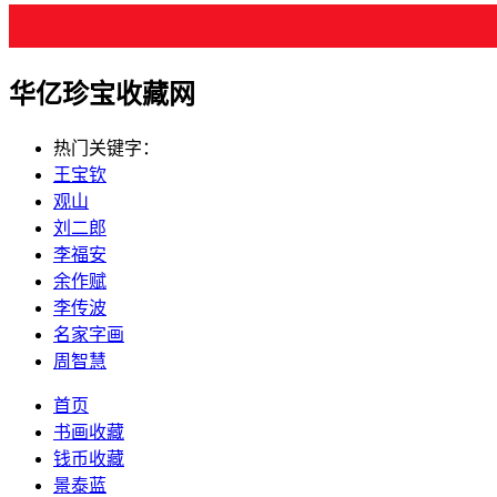
华亿珍宝收藏网
热门关键字：
王宝钦
观山
刘二郎
李福安
余作赋
李传波
名家字画
周智慧
首页
书画收藏
钱币收藏
景泰蓝