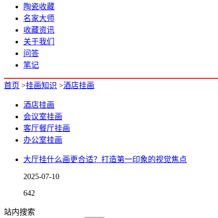
陶瓷收藏
名家大师
收藏资讯
关于我们
问答
笔记
首页
>
挂画知识
>
酒店挂画
酒店挂画
会议室挂画
客厅餐厅挂画
办公室挂画
大厅挂什么画更合适？打造第一印象的视觉焦点
2025-07-10
642
站内搜索