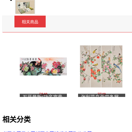
相关商品
5940
7740
石开最新“功名富贵
张利花鸟画四条屏
图”《盛世高歌 富贵
《笑口常开，万事如
长春》
意，平安吉祥，福寿
相关分类
康宁》