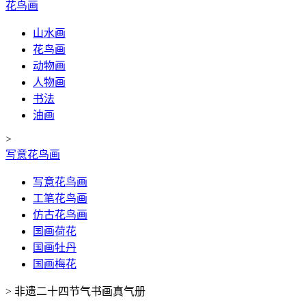
花鸟画
山水画
花鸟画
动物画
人物画
书法
油画
>
写意花鸟画
写意花鸟画
工笔花鸟画
仿古花鸟画
国画荷花
国画牡丹
国画梅花
>
非遗二十四节气书画真气册