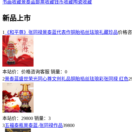
书画收藏
景泰蓝
邮票收藏
钱币收藏
陶瓷收藏
新品上市
1
《和平尊》张同禄景泰蓝代表作铜胎掐丝珐琅礼藏珍品
价格咨
本站价：
价格咨询客服
销量：
0
2
景泰蓝盛世荣光同心尊文创礼品铜胎掐丝珐琅彩张同禄 红色
2
本站价：
29800
销量：
3
3
五福泰瓶景泰蓝-张同禄作品
39800