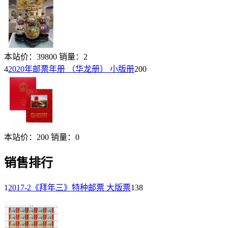
本站价：
39800
销量：
2
4
2020年邮票年册 （华龙册） 小版册
200
本站价：
200
销量：
0
销售排行
1
2017-2《拜年三》特种邮票 大版票
138