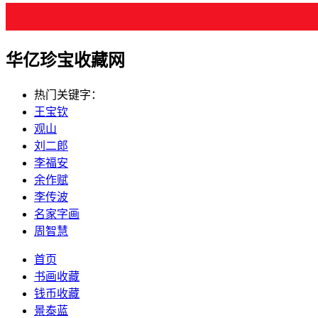
华亿珍宝收藏网
热门关键字：
王宝钦
观山
刘二郎
李福安
余作赋
李传波
名家字画
周智慧
首页
书画收藏
钱币收藏
景泰蓝