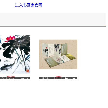
进入书画家官网
29000
2980
连年有余》四平尺
非遗二十四节气书画
方
真气册