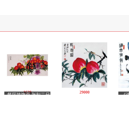
1620
29000
餐厅装饰画 张利三尺
《
《长寿图》 四平尺
横幅花鸟画《大丰
斗
收》