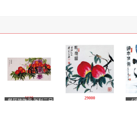
1620
29000
餐厅装饰画 张利三尺
《
《长寿图》 四平尺
横幅花鸟画《大丰
斗
收》