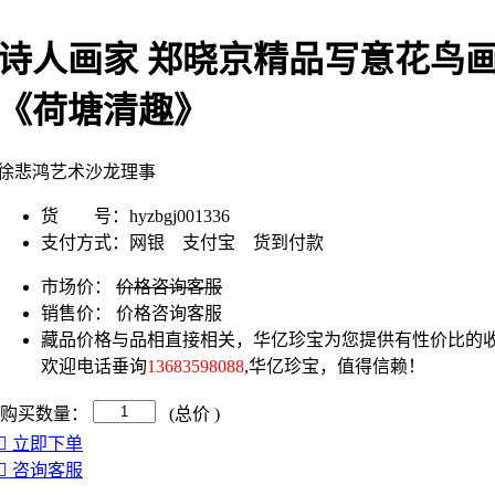
诗人画家 郑晓京精品写意花鸟
《荷塘清趣》
徐悲鸿艺术沙龙理事
货 号：
hyzbgj001336
支付方式：
网银 支付宝 货到付款
市场价：
价格咨询客服
销售价：
价格咨询客服
藏品价格与品相直接相关，华亿珍宝为您提供有性价比的收
欢迎电话垂询
13683598088
,华亿珍宝，值得信赖！
购买数量：
(总价
)
立即下单
咨询客服