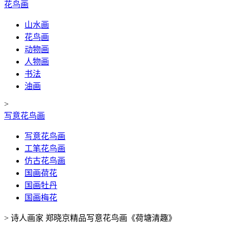
花鸟画
山水画
花鸟画
动物画
人物画
书法
油画
>
写意花鸟画
写意花鸟画
工笔花鸟画
仿古花鸟画
国画荷花
国画牡丹
国画梅花
>
诗人画家 郑晓京精品写意花鸟画《荷塘清趣》