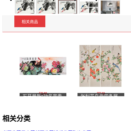
相关商品
5940
7740
石开最新“功名富贵
张利花鸟画四条屏
图”《盛世高歌 富贵
《笑口常开，万事如
长春》
意，平安吉祥，福寿
相关分类
康宁》