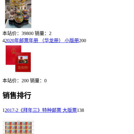
本站价：
39800
销量：
2
4
2020年邮票年册 （华龙册） 小版册
200
本站价：
200
销量：
0
销售排行
1
2017-2《拜年三》特种邮票 大版票
138