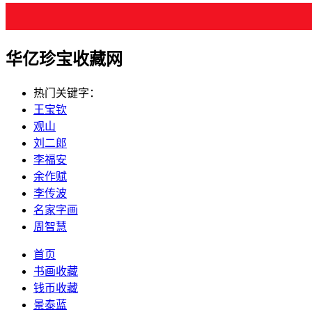
华亿珍宝收藏网
热门关键字：
王宝钦
观山
刘二郎
李福安
余作赋
李传波
名家字画
周智慧
首页
书画收藏
钱币收藏
景泰蓝