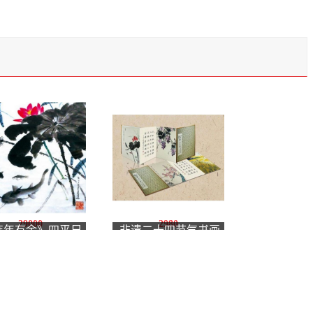
29000
2980
连年有余》四平尺
非遗二十四节气书画
方
真气册