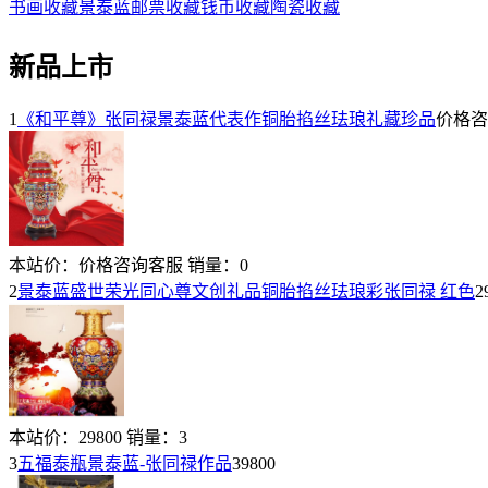
书画收藏
景泰蓝
邮票收藏
钱币收藏
陶瓷收藏
新品上市
1
《和平尊》张同禄景泰蓝代表作铜胎掐丝珐琅礼藏珍品
价格咨
本站价：
价格咨询客服
销量：
0
2
景泰蓝盛世荣光同心尊文创礼品铜胎掐丝珐琅彩张同禄 红色
2
本站价：
29800
销量：
3
3
五福泰瓶景泰蓝-张同禄作品
39800