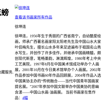
花螃
查看该书画家所有作品
徐坤连
徐坤连，1956年生于秀丽的广西省南宁，自幼酷爱绘
画，师承广西著名画家阳太阳老先生及中国山水大家
叶侣梅先生，擅长山水多年来足迹遍布于祖国名山秀
水写生，并创作了许多佳作，并继承中国画精髓，颇
创现代新意，笔畅墨韵，淋漓辉煌，1980年考上中央
工艺美院，1997年8月在中国美术馆成功举办个人画
展，2001年10月在今日美术馆举办个人画展。2002年
藏服务,
作品参加中国书画60年作品回顾展，2004年作品入选
中国美协主办的“传统融合——当代中国青年国画家
提名展。”2007年参加中国文联举办中国美协的意幽
含漾——中国山水画·油画展。
当前书画家在售作
品：
4幅