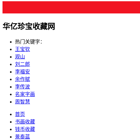
华亿珍宝收藏网
热门关键字：
王宝钦
观山
刘二郎
李福安
余作赋
李传波
名家字画
周智慧
首页
书画收藏
钱币收藏
景泰蓝