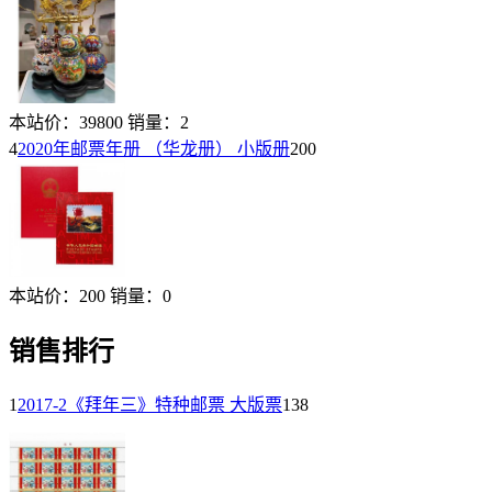
本站价：
39800
销量：
2
4
2020年邮票年册 （华龙册） 小版册
200
本站价：
200
销量：
0
销售排行
1
2017-2《拜年三》特种邮票 大版票
138