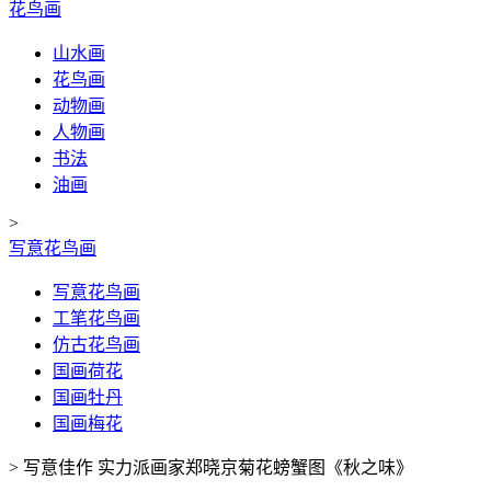
花鸟画
山水画
花鸟画
动物画
人物画
书法
油画
>
写意花鸟画
写意花鸟画
工笔花鸟画
仿古花鸟画
国画荷花
国画牡丹
国画梅花
>
写意佳作 实力派画家郑晓京菊花螃蟹图《秋之味》