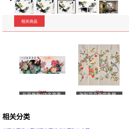
相关商品
5940
7740
石开最新“功名富贵
张利花鸟画四条屏
图”《盛世高歌 富贵
《笑口常开，万事如
长春》
意，平安吉祥，福寿
相关分类
康宁》