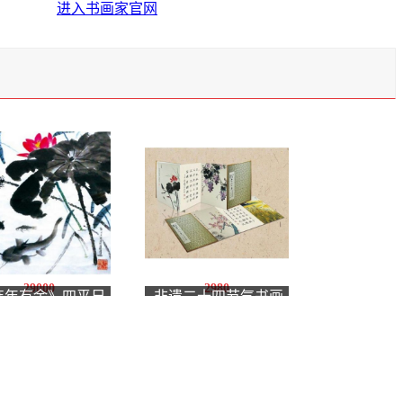
进入书画家官网
29000
2980
连年有余》四平尺
非遗二十四节气书画
方
真气册