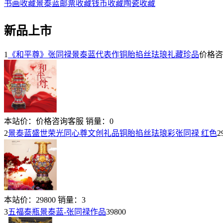
书画收藏
景泰蓝
邮票收藏
钱币收藏
陶瓷收藏
新品上市
1
《和平尊》张同禄景泰蓝代表作铜胎掐丝珐琅礼藏珍品
价格咨
本站价：
价格咨询客服
销量：
0
2
景泰蓝盛世荣光同心尊文创礼品铜胎掐丝珐琅彩张同禄 红色
2
本站价：
29800
销量：
3
3
五福泰瓶景泰蓝-张同禄作品
39800