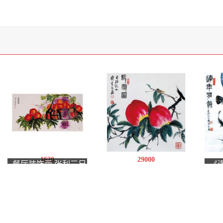
1620
29000
餐厅装饰画 张利三尺
《
《长寿图》 四平尺
横幅花鸟画《大丰
斗
收》