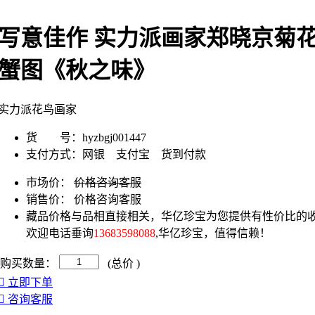
写意佳作 实力派画家郑晓京菊
蟹图《秋之味》
实力派花鸟画家
货 号：
hyzbgj001447
支付方式：
网银 支付宝 货到付款
市场价：
价格咨询客服
销售价：
价格咨询客服
藏品价格与品相直接相关，华亿珍宝为您提供有性价比的收
欢迎电话垂询
13683598088
,华亿珍宝，值得信赖！
购买数量：
(总价
)
立即下单
咨询客服