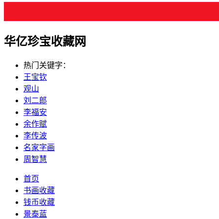
华亿珍宝收藏网
热门关键字：
王宝钦
观山
刘二郎
李福安
余作赋
李传波
名家字画
周智慧
首页
书画收藏
钱币收藏
景泰蓝