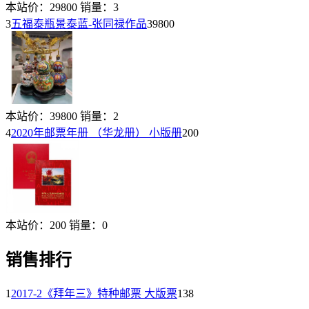
本站价：
29800
销量：
3
3
五福泰瓶景泰蓝-张同禄作品
39800
本站价：
39800
销量：
2
4
2020年邮票年册 （华龙册） 小版册
200
本站价：
200
销量：
0
销售排行
1
2017-2《拜年三》特种邮票 大版票
138