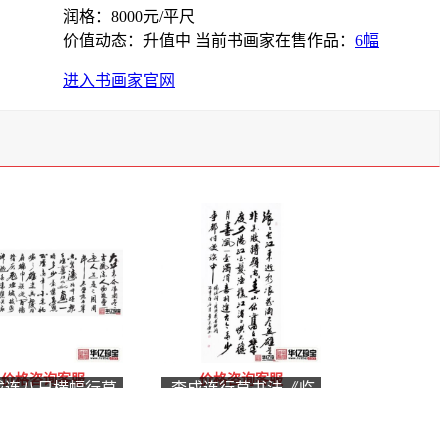
润格：8000元/平尺
价值动态：升值中
当前书画家在售作品：
6幅
进入书画家官网
价格咨询客服
价格咨询客服
成连八尺横幅行草
李成连行草书法《临
法《念奴娇·赤壁怀
江仙·滚滚长江东逝
》
水》