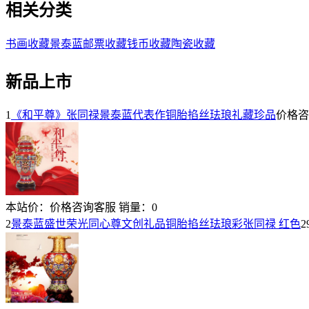
相关分类
书画收藏
景泰蓝
邮票收藏
钱币收藏
陶瓷收藏
新品上市
1
《和平尊》张同禄景泰蓝代表作铜胎掐丝珐琅礼藏珍品
价格咨
本站价：
价格咨询客服
销量：
0
2
景泰蓝盛世荣光同心尊文创礼品铜胎掐丝珐琅彩张同禄 红色
2