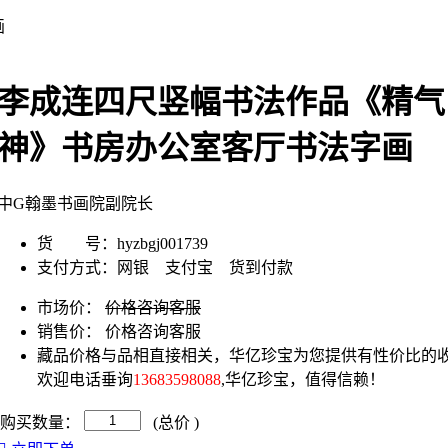
画
李成连四尺竖幅书法作品《精气
神》书房办公室客厅书法字画
中G翰墨书画院副院长
货 号：
hyzbgj001739
支付方式：
网银 支付宝 货到付款
市场价：
价格咨询客服
销售价：
价格咨询客服
藏品价格与品相直接相关，华亿珍宝为您提供有性价比的收
欢迎电话垂询
13683598088
,华亿珍宝，值得信赖！
购买数量：
(总价
)