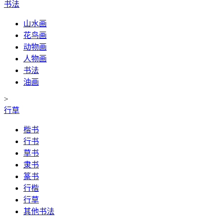
书法
山水画
花鸟画
动物画
人物画
书法
油画
>
行草
楷书
行书
草书
隶书
篆书
行楷
行草
其他书法