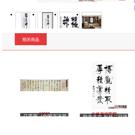
相关商品
50000
价格咨询客服
马青原（中国书法家
励志名言 石开三尺竖
协会会员）《行草横
幅书法《博观精取 厚
幅》四尺条
积薄发》