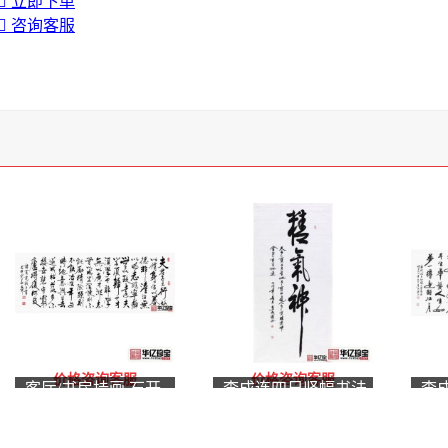
立即下单
咨询客服
价格咨询客服
价格咨询客服
客厅/书房挂画 石开
李成连四尺竖幅书法
李
行草书法《诫子书》
作品《精气神》书房
书
办公室客厅书法字画
古