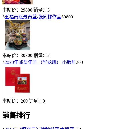
本站价：
29800
销量：
3
3
五福泰瓶景泰蓝-张同禄作品
39800
本站价：
39800
销量：
2
4
2020年邮票年册 （华龙册） 小版册
200
本站价：
200
销量：
0
销售排行