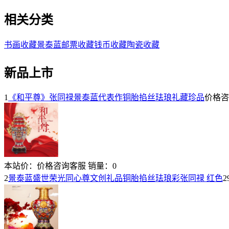
相关分类
书画收藏
景泰蓝
邮票收藏
钱币收藏
陶瓷收藏
新品上市
1
《和平尊》张同禄景泰蓝代表作铜胎掐丝珐琅礼藏珍品
价格咨
本站价：
价格咨询客服
销量：
0
2
景泰蓝盛世荣光同心尊文创礼品铜胎掐丝珐琅彩张同禄 红色
2