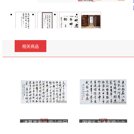
相关商品
3600
6570
诸葛亮家训 观山四尺
国宾礼书法家观山六
书法《诫子书》
尺书法《观沧海》