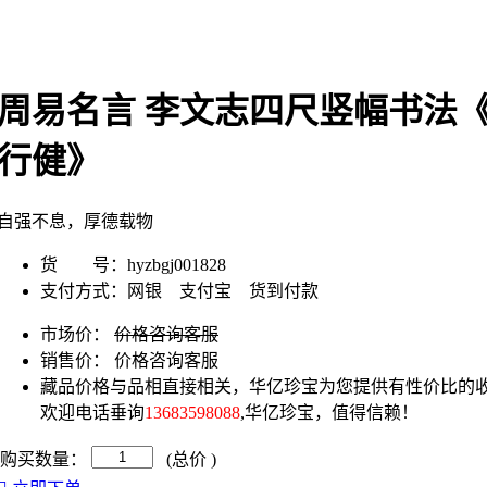
周易名言 李文志四尺竖幅书法
行健》
自强不息，厚德载物
货 号：
hyzbgj001828
支付方式：
网银 支付宝 货到付款
市场价：
价格咨询客服
销售价：
价格咨询客服
藏品价格与品相直接相关，华亿珍宝为您提供有性价比的收
欢迎电话垂询
13683598088
,华亿珍宝，值得信赖！
购买数量：
(总价
)