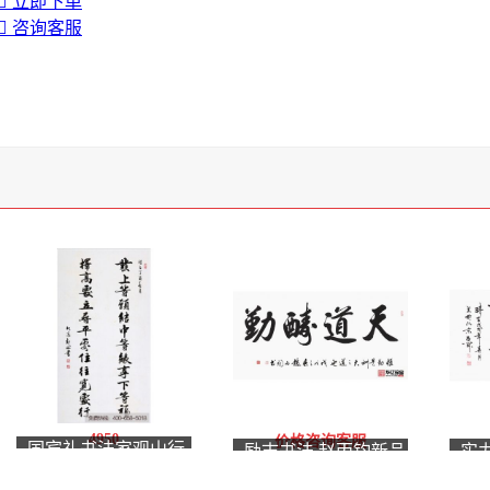
立即下单
咨询客服
4950
价格咨询客服
国宾礼书法家观山行
励志书法 赵丙钧新品
实
书书法《发上等愿》
行书《天道酬勤》
品