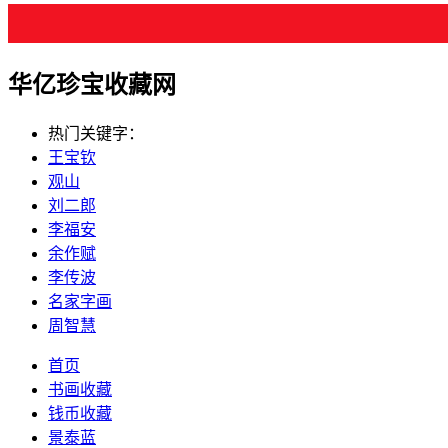
华亿珍宝收藏网
热门关键字：
王宝钦
观山
刘二郎
李福安
余作赋
李传波
名家字画
周智慧
首页
书画收藏
钱币收藏
景泰蓝