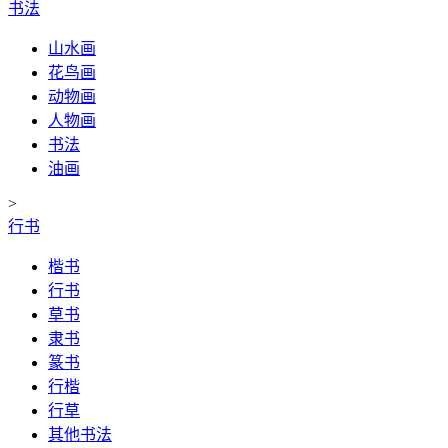
书法
山水画
花鸟画
动物画
人物画
书法
油画
>
行书
楷书
行书
草书
隶书
篆书
行楷
行草
其他书法