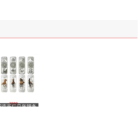
2980
阳造币厂马年银条
g*5套装