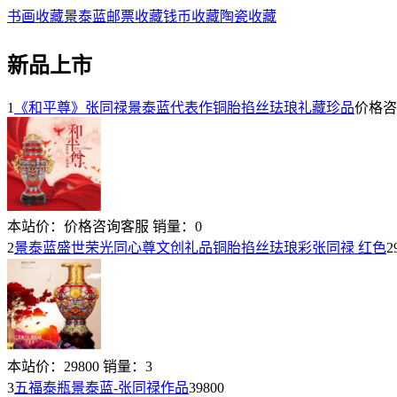
书画收藏
景泰蓝
邮票收藏
钱币收藏
陶瓷收藏
新品上市
1
《和平尊》张同禄景泰蓝代表作铜胎掐丝珐琅礼藏珍品
价格咨
本站价：
价格咨询客服
销量：
0
2
景泰蓝盛世荣光同心尊文创礼品铜胎掐丝珐琅彩张同禄 红色
2
本站价：
29800
销量：
3
3
五福泰瓶景泰蓝-张同禄作品
39800