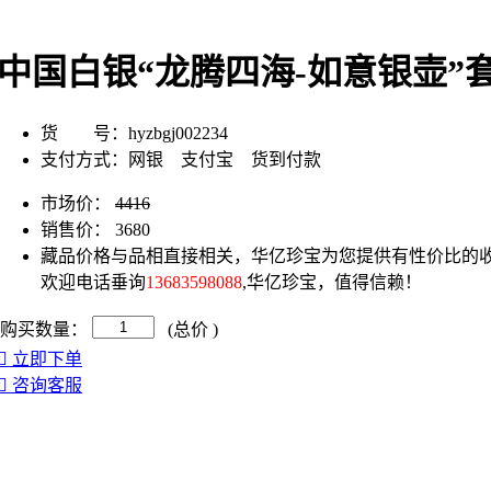
中国白银“龙腾四海-如意银壶”
货 号：
hyzbgj002234
支付方式：
网银 支付宝 货到付款
市场价：
4416
销售价：
3680
藏品价格与品相直接相关，华亿珍宝为您提供有性价比的收
欢迎电话垂询
13683598088
,华亿珍宝，值得信赖！
购买数量：
(总价
)
立即下单
咨询客服