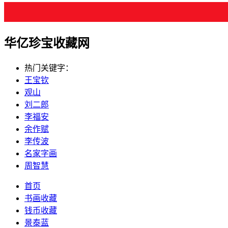
华亿珍宝收藏网
热门关键字：
王宝钦
观山
刘二郎
李福安
余作赋
李传波
名家字画
周智慧
首页
书画收藏
钱币收藏
景泰蓝