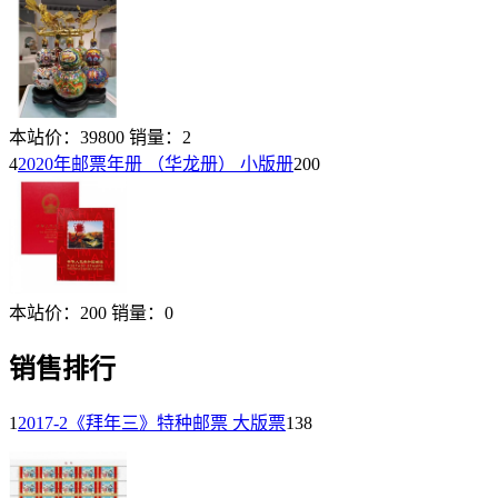
本站价：
39800
销量：
2
4
2020年邮票年册 （华龙册） 小版册
200
本站价：
200
销量：
0
销售排行
1
2017-2《拜年三》特种邮票 大版票
138