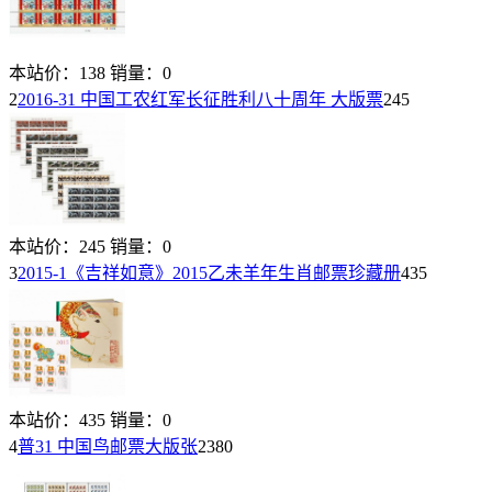
本站价：
138
销量：
0
2
2016-31 中国工农红军长征胜利八十周年 大版票
245
本站价：
245
销量：
0
3
2015-1《吉祥如意》2015乙未羊年生肖邮票珍藏册
435
本站价：
435
销量：
0
4
普31 中国鸟邮票大版张
2380