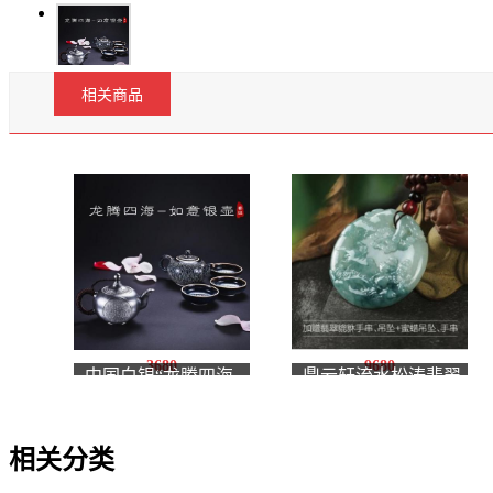
相关商品
3680
9680
中国白银“龙腾四海-
鼎云轩流水松涛翡翠
如意银壶”套组
飘花牌
相关分类