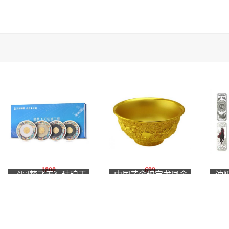
1800
699
《圆梦飞天》珐琅玉
中国黄金瑰宝龙凤金
沈
璧珍藏
碗品鉴组
20