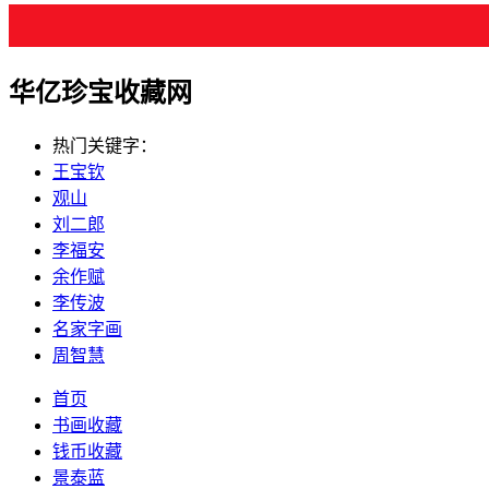
华亿珍宝收藏网
热门关键字：
王宝钦
观山
刘二郎
李福安
余作赋
李传波
名家字画
周智慧
首页
书画收藏
钱币收藏
景泰蓝