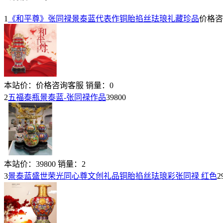
1
《和平尊》张同禄景泰蓝代表作铜胎掐丝珐琅礼藏珍品
价格咨
本站价：
价格咨询客服
销量：
0
2
五福泰瓶景泰蓝-张同禄作品
39800
本站价：
39800
销量：
2
3
景泰蓝盛世荣光同心尊文创礼品铜胎掐丝珐琅彩张同禄 红色
2