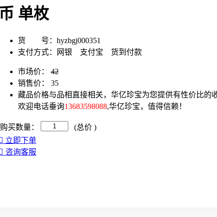
币 单枚
货 号：
hyzbgj000351
支付方式：
网银 支付宝 货到付款
市场价：
42
销售价：
35
藏品价格与品相直接相关，华亿珍宝为您提供有性价比的收
欢迎电话垂询
13683598088
,华亿珍宝，值得信赖！
购买数量：
(总价
)
立即下单
咨询客服