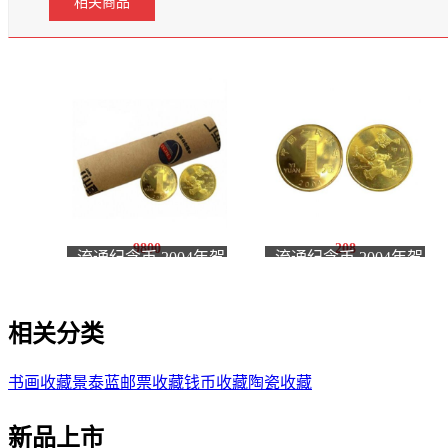
相关商品
9800
208
流通纪念币 2004年贺
流通纪念币 2004年贺
岁生肖猴纪念币 整卷
岁生肖猴纪念币 单枚
相关分类
书画收藏
景泰蓝
邮票收藏
钱币收藏
陶瓷收藏
新品上市