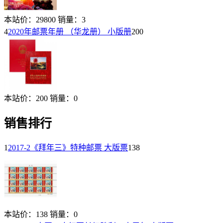
本站价：
29800
销量：
3
4
2020年邮票年册 （华龙册） 小版册
200
本站价：
200
销量：
0
销售排行
1
2017-2《拜年三》特种邮票 大版票
138
本站价：
138
销量：
0