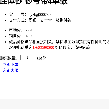
连体钞 钞号带4单张
货 号：
hyzbgj000739
支付方式：
网银 支付宝 货到付款
市场价：
2220
销售价：
1850
藏品价格与品相直接相关，华亿珍宝为您提供有性价比的收
欢迎电话垂询
13683598088
,华亿珍宝，值得信赖！
购买数量：
(总价
)
立即下单
咨询客服