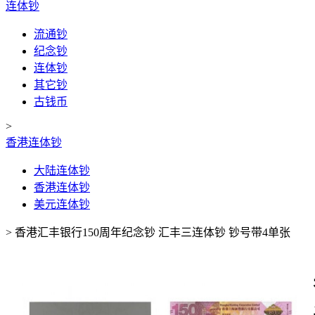
连体钞
流通钞
纪念钞
连体钞
其它钞
古钱币
>
香港连体钞
大陆连体钞
香港连体钞
美元连体钞
>
香港汇丰银行150周年纪念钞 汇丰三连体钞 钞号带4单张