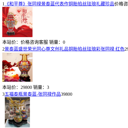
1
《和平尊》张同禄景泰蓝代表作铜胎掐丝珐琅礼藏珍品
价格咨
本站价：
价格咨询客服
销量：
0
2
景泰蓝盛世荣光同心尊文创礼品铜胎掐丝珐琅彩张同禄 红色
2
本站价：
29800
销量：
3
3
五福泰瓶景泰蓝-张同禄作品
39800