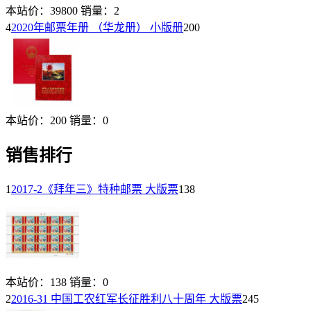
本站价：
39800
销量：
2
4
2020年邮票年册 （华龙册） 小版册
200
本站价：
200
销量：
0
销售排行
1
2017-2《拜年三》特种邮票 大版票
138
本站价：
138
销量：
0
2
2016-31 中国工农红军长征胜利八十周年 大版票
245