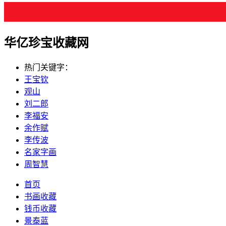
华亿珍宝收藏网
热门关键字：
王宝钦
观山
刘二郎
李福安
余作赋
李传波
名家字画
周智慧
首页
书画收藏
钱币收藏
景泰蓝