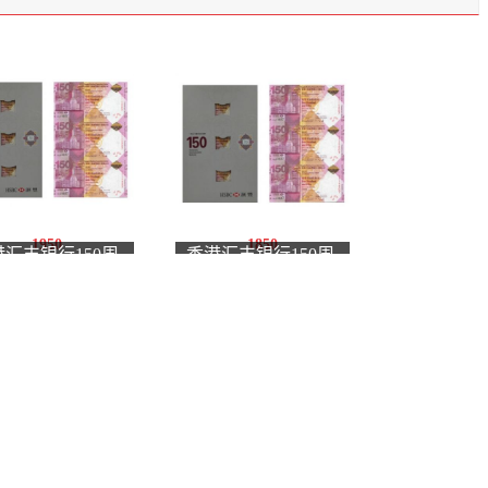
1950
1850
港汇丰银行150周
香港汇丰银行150周
纪念钞 汇丰三连体
年纪念钞 汇丰三连体
钞号无4单张
钞 钞号带4单张