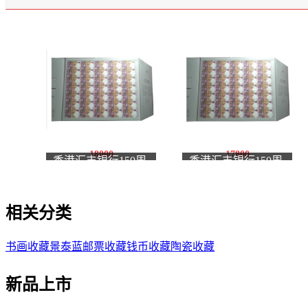
18000
17800
香港汇丰银行150周
香港汇丰银行150周
年纪念钞 汇丰35连体
年纪念钞 汇丰35连体
整版钞 钞号后四位无
整版钞 钞号后四位无
相关分类
47
4
书画收藏
景泰蓝
邮票收藏
钱币收藏
陶瓷收藏
新品上市