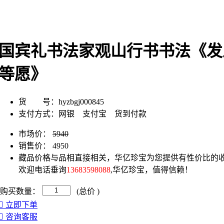
国宾礼书法家观山行书书法《发
等愿》
货 号：
hyzbgj000845
支付方式：
网银 支付宝 货到付款
市场价：
5940
销售价：
4950
藏品价格与品相直接相关，华亿珍宝为您提供有性价比的收
欢迎电话垂询
13683598088
,华亿珍宝，值得信赖！
购买数量：
(总价
)
立即下单
咨询客服