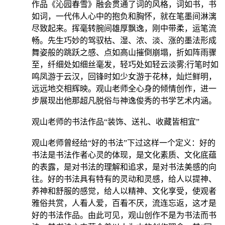
作品《沁园春雪》融会贯通了词的风格，词如书，书
如词，一代伟人心中的抱负和胸怀，就在笔墨间淋漓
尽致起来。挥毫转腕间雄厚飘逸，刚中带柔，运笔流
畅。先生巧妙的驾驭枯、湿、浓、淡、涨的墨法形成
舞姿般的跳跃之感、点如高山摧倒崩塌，折如阵雨骤
至，纤细处如细丝毫发，轻巧处如轻云淡雾;行笔时如
鸣凤游于云汉，回锋时如少女游于花林，灿烂鲜明，
远远地交相辉映。观山老师全心身的倾情创作，进一
步展现出他那超凡脱俗与神逸俊秀的书学艺术内涵。
观山老师的书法作品“装饰、送礼、收藏皆相宜”
观山老师曾经给“好的书法”下过这样一个定义：好的
书法是书法作者心灵的体现，是文化素质、文化底蕴
的表露，是对书法的理解和追求，是对书法美感的向
往。好的书法具有特有的灵动和灵感，给人以提神、
养神和舒服的感觉，给人以精神、文化享受，使观者
雅俗共赏，人看人爱，百看不厌，流连忘返，这才是
好的书法作品。由此可见，观山创作不是为书法而书