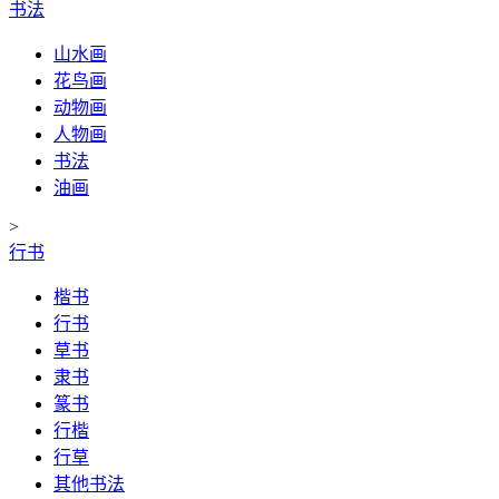
书法
山水画
花鸟画
动物画
人物画
书法
油画
>
行书
楷书
行书
草书
隶书
篆书
行楷
行草
其他书法