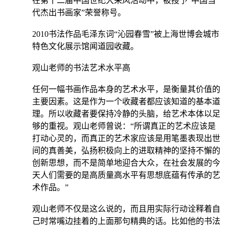
在第十二届中国世纪大采风活动中，被授予“中国当
代杰出书画家”荣誉称号。
2010书法作品毛泽东词“沁园春雪”被上海世博会城市
特色文化展示馆闻道园收藏。
观山老师的书法艺术水平高
任何一幅书画作品本身的艺术水平，是衡量其价值的
主要因素。这是作为一个收藏者都应该知道的基本道
理。所以收藏者要保持冷静的头脑，给艺术本体以足
够的重视。观山老师曾说：“所谓真正的艺术应该是
打动心灵的，而真正的艺术家应该是用笔墨表现出世
间的真善美，弘扬积极向上的进取精神的坚持不懈的
创新思想，而不是简单地迎合大众，在社会发展的今
天人们需要的是高质量高水平有思想底蕴有传承的艺
术作品。”
观山老师不仅是这么说的，而且用实际行动诠释着自
己时常嘴边挂着的上面那句精典的话。比如他的书法