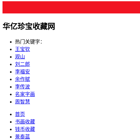
华亿珍宝收藏网
热门关键字：
王宝钦
观山
刘二郎
李福安
余作赋
李传波
名家字画
周智慧
首页
书画收藏
钱币收藏
景泰蓝